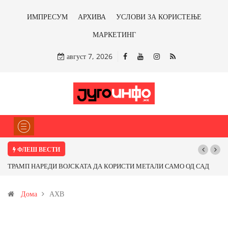
ИМПРЕСУМ
АРХИВА
УСЛОВИ ЗА КОРИСТЕЊЕ
МАРКЕТИНГ
август 7, 2026
ФЛЕШ ВЕСТИ
ТРАМП НАРЕДИ ВОЈСКАТА ДА КОРИСТИ МЕТАЛИ САМО ОД САД
Поч
ИЛИ ОД ПАРТНЕРСКИ ЗЕМЈИ Ќе профитираме ли со бакарот од
Дома
АХВ
Иловица и со антимонот?