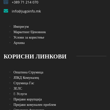
+389 71 214 070
info@jugoinfo.mk
Импресум
Маркетинг/Ценовник
Услови за користење
Архива
КОРИСНИ ЛИНКОВИ
Општина Струмица
ЈПКД Комуналец
Струмица Гас
ЗЕЛС
E-Услуги
Пријави корупција
Пријави комунален проблем
Oтворени финансии