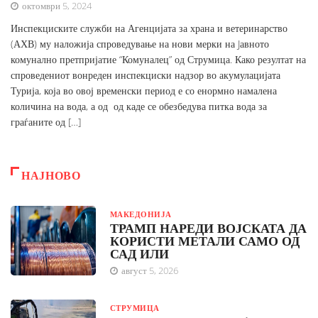
октомври 5, 2024
Инспекциските служби на Агенцијата за храна и ветеринарство
(АХВ) му наложија спроведување на нови мерки на Jавното
комунално претпријатие “Комуналец” од Струмица. Како резултат на
спроведениот вонреден инспекциски надзор во акумулацијата
Турија, која во овој временски период е со енормно намалена
количина на вода, а од од каде се обезбедува питка вода за
граѓаните од […]
НАЈНОВО
МАКЕДОНИЈА
ТРАМП НАРЕДИ ВОЈСКАТА ДА
КОРИСТИ МЕТАЛИ САМО ОД
САД ИЛИ
август 5, 2026
СТРУМИЦА