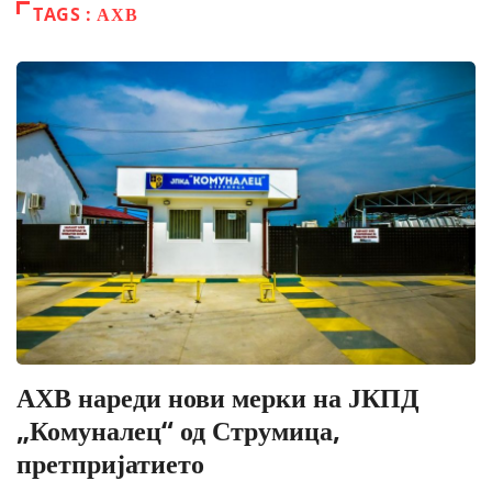
TAGS : АХВ
АХВ нареди нови мерки на ЈКПД
„Комуналец“ од Струмица,
претпријатието