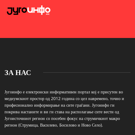
ЗА НАС
Југоинфо е електронски информативен портал кој е присутен во
медиумскиот простор од 2012 година со цел навремено, точно и
професионално информирање на сите граѓани. Југоинфо ги
покрива настаните и ви ги става на располагање сите вести од
Југоисточниот регион со посебен фокус на струмичкиот макро
регион (Струмица, Василево, Босилово и Ново Село).