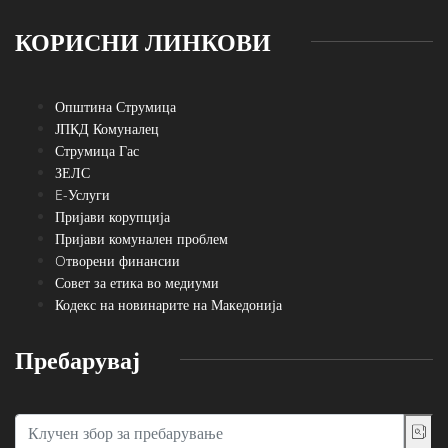
КОРИСНИ ЛИНКОВИ
Општина Струмица
ЈПКД Комуналец
Струмица Гас
ЗЕЛС
E-Услуги
Пријави корупција
Пријави комунален проблем
Oтворени финансии
Совет за етика во медиуми
Кодекс на новинарите на Македонија
Пребарувај