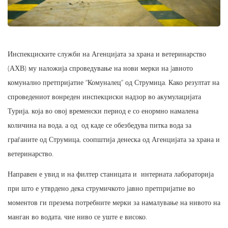
Инспекциските служби на Агенцијата за храна и ветеринарство
(АХВ) му наложија спроведување на нови мерки на Jавното
комунално претпријатие “Комуналец” од Струмица. Како резултат на
спроведениот вонреден инспекциски надзор во акумулацијата
Турија, која во овој временски период е со енормно намалена
количина на вода, а од од каде се обезбедува питка вода за
граѓаните од Струмица, соопштија денеска од Агенцијата за храна и
ветеринарство.
Направен е увид и на филтер станицата и интерната лабораторија
при што е утврдено дека струмичкото јавно претпријатие во
моментов ги презема потребните мерки за намалување на нивото на
манган во водата, чие ниво се уште е високо.