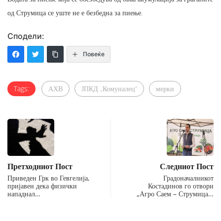
од Струмица се уште не е безбедна за пиење.
Сподели:
Повеќе
Tags:
АХВ
ЈПКД „Комуналец“
мерки
Претходниот Пост
Следниот Пост
Приведен Грк во Гевгелија,
Градоначалникот
пријавен дека физички
Костадинов го отвори
нападнал…
„Агро Саем – Струмица…