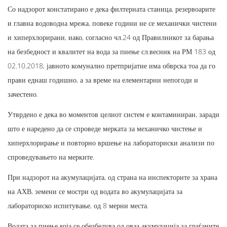
Со надзорот констатирано е дека филтерната станица, резервоарите
и главна водоводна мрежа, повеке години не се механички чистени
и хиперхлорирани, иако, согласно чл.24 од Правилникот за барања
на безбедност и квалитет на вода за пиење сл.весник на РМ 183 од
02.10.2018, јавното комунално претпријатие има обврска тоа да го
прави еднаш годишно, а за време на елементарни непогоди и
зачестено.
Утврдено е дека во моментов целиот систем е контаминиран, заради
што е наредено да се спроведе мерката за механичко чистење и
хиперхлорирање и повторно вршење на лабораториски анализи по
спроведувањето на мерките.
При надзорот на акумулацијата, од страна на инспекторите за храна
на АХВ, земени се мостри од водата во акумулацијата за
лабораториско испитување, од 8 мерни места.
Водата за пиење која се обезбедува од оваа акумулација за граѓаните