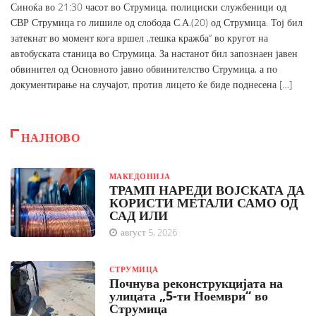
Синоќа во 21:30 часот во Струмица, полициски службеници од
СВР Струмица го лишиле од слобода С.А.(20) од Струмица. Тој бил
затекнат во момент кога вршел „тешка кражба“ во кругот на
автобуската станица во Струмица. За настанот бил запознаен јавен
обвинител од Основното јавно обвинителство Струмица, а по
документирање на случајот, против лицето ќе биде поднесена […]
НАЈНОВО
МАКЕДОНИЈА
ТРАМП НАРЕДИ ВОЈСКАТА ДА
КОРИСТИ МЕТАЛИ САМО ОД
САД ИЛИ
август 5, 2026
СТРУМИЦА
Почнува реконструкцијата на
улицата „5-ти Ноември“ во
Струмица