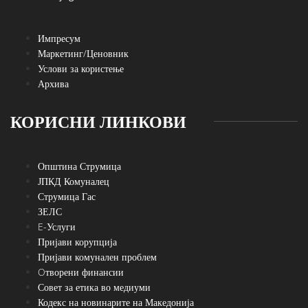
Импресум
Маркетинг/Ценовник
Услови за користење
Архива
КОРИСНИ ЛИНКОВИ
Општина Струмица
ЈПКД Комуналец
Струмица Гас
ЗЕЛС
E-Услуги
Пријави корупција
Пријави комунален проблем
Oтворени финансии
Совет за етика во медиуми
Кодекс на новинарите на Македонија