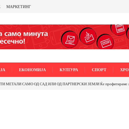
Е
МАРКЕТИНГ
ЈА
ЕКОНОМИЈА
КУЛТУРА
СПОРТ
ХРО
МЕТАЛИ САМО ОД САД ИЛИ ОД ПАРТНЕРСКИ ЗЕМЈИ Ќе профитираме ли со 