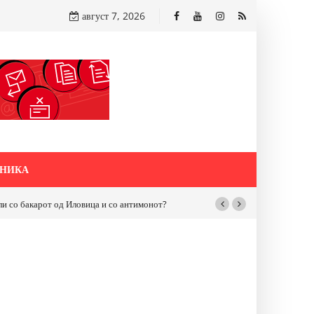
август 7, 2026
НИКА
бакарот од Иловица и со антимонот?