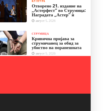
КУЛТУРА
Отворено 21. издание на
„Астерфест“ во Струмица:
Наградата „Астер“ ѝ
август 5, 2026
СТРУМИЦА
Кривична пријава за
струмичанец за обид за
убиство на поранешната
август 5, 2026