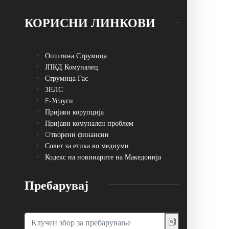
КОРИСНИ ЛИНКОВИ
Општина Струмица
ЈПКД Комуналец
Струмица Гас
ЗЕЛС
E-Услуги
Пријави корупција
Пријави комунален проблем
Oтворени финансии
Совет за етика во медиуми
Кодекс на новинарите на Македонија
Пребарувај