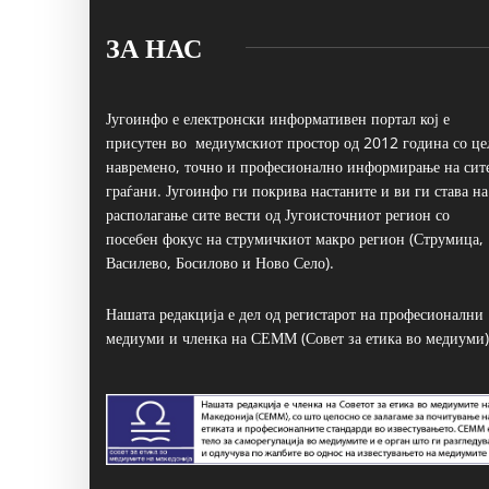
ЗА НАС
Југоинфо е електронски информативен портал кој е
присутен во медиумскиот простор од 2012 година со це
навремено, точно и професионално информирање на сит
граѓани. Југоинфо ги покрива настаните и ви ги става на
располагање сите вести од Југоисточниот регион со
посебен фокус на струмичкиот макро регион (Струмица,
Василево, Босилово и Ново Село).
Нашата редакција е дел од регистарот на професионални
медиуми и членка на СЕММ (Совет за етика во медиуми)