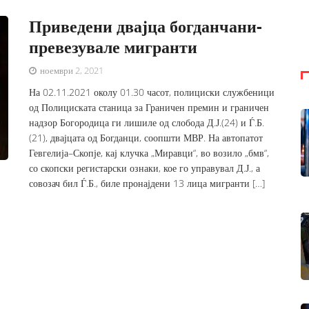
Приведени двајца богданчани-
превезувале мигранти
ноември 2, 2021
На 02.11.2021 околу 01.30 часот, полициски службеници
од Полициската станица за Граничен премин и граничен
надзор Богородица ги лишиле од слобода Д.Ј.(24) и Ѓ.Б.
(21), двајцата од Богданци, соопшти МВР. На автопатот
Гевгелија–Скопје, кај клучка „Миравци“, во возило „бмв“,
со скопски регистарски ознаки, кое го управувал Д.Ј., а
совозач бил Ѓ.Б., биле пронајдени 13 лица мигранти […]