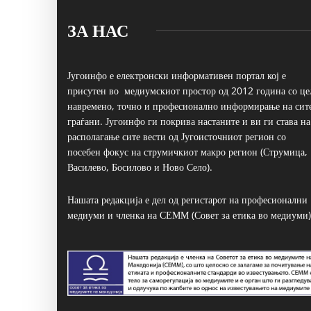
ЗА НАС
Југоинфо е електронски информативен портал кој е
присутен во медиумскиот простор од 2012 година со це
навремено, точно и професионално информирање на сит
граѓани. Југоинфо ги покрива настаните и ви ги става на
располагање сите вести од Југоисточниот регион со
посебен фокус на струмичкиот макро регион (Струмица,
Василево, Босилово и Ново Село).
Нашата редакција е дел од регистарот на професионални
медиуми и членка на СЕММ (Совет за етика во медиуми)