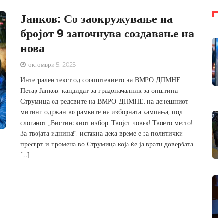
Јанков: Со заокружување на
бројот 9 започнува создавање на
нова
октомври 5, 2025
Интегрален текст од соопштението на ВМРО ДПМНЕ
Петар Јанков, кандидат за градоначалник за општина
Струмица од редовите на ВМРО-ДПМНЕ, на денешниот
митинг одржан во рамките на изборната кампања, под
слоганот „Вистинскиот избор! Твојот човек! Твоето место!
За твојата иднина!“, истакна дека време е за политички
пресврт и промена во Струмица која ќе ја врати довербата
[…]