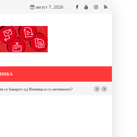
август 7, 2026
НИКА
бакарот од Иловица и со антимонот?