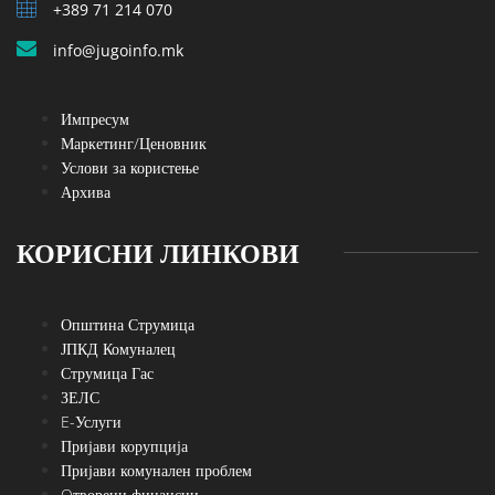
+389 71 214 070
info@jugoinfo.mk
Импресум
Маркетинг/Ценовник
Услови за користење
Архива
КОРИСНИ ЛИНКОВИ
Општина Струмица
ЈПКД Комуналец
Струмица Гас
ЗЕЛС
E-Услуги
Пријави корупција
Пријави комунален проблем
Oтворени финансии