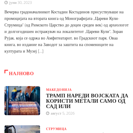
јуни 30, 2023
Вечерва градоначалникот Костадин Костадинов присуствуваше на
промоцијата на втората книга од Монографијата „Цареви Кули-
Струмица“ (од Римското Царство до доцен среден век) од археологот
и долгогодишен истражувач на локалитетот „Цареви Кули“, Зоран
Рујак, која се одржа во Амфитеатарот, во Градскиот парк. Оваа
книга, во издание на Заводот за заштита на спомениците на
културата и Музеј […]
НАЈНОВО
МАКЕДОНИЈА
ТРАМП НАРЕДИ ВОЈСКАТА ДА
КОРИСТИ МЕТАЛИ САМО ОД
САД ИЛИ
август 5, 2026
СТРУМИЦА