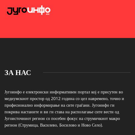
ЗА НАС
Југоинфо е електронски информативен портал кој е присутен во
медиумскиот простор од 2012 година со цел навремено, точно и
професионално информирање на сите граѓани. Југоинфо ги
покрива настаните и ви ги става на располагање сите вести од
Југоисточниот регион со посебен фокус на струмичкиот макро
регион (Струмица, Василево, Босилово и Ново Село).