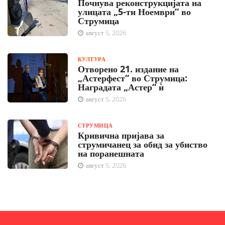
Почнува реконструкцијата на
улицата „5-ти Ноември“ во
Струмица
август 5, 2026
КУЛТУРА
Отворено 21. издание на
„Астерфест“ во Струмица:
Наградата „Астер“ ѝ
август 5, 2026
СТРУМИЦА
Кривична пријава за
струмичанец за обид за убиство
на поранешната
август 5, 2026