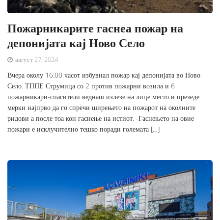
Пожарникарите гаснеа пожар на
депонијата кај Ново Село
август 27, 2024
Вчера околу 16:00 часот избувнал пожар кај депонијата во Ново
Село. ТППЕ Струмица со 2 против пожарни возила и 6
пожарникари-спасители веднаш излезе на лице место и презеде
мерки најпрво да го спречи ширењето на пожарот на околните
ридови а после тоа кон гаснење на истиот. -Гаснењето на овие
пожари е исклучително тешко поради големата […]