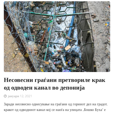
Несовесни граѓани претвориле крак
од одводен канал во депонија
јануари 12, 2021
Заради несовесно однесување на граѓани од горниот дел на градот,
кракот од одводниот канал кој се наоѓа на улицата „Бошко Буха“ е