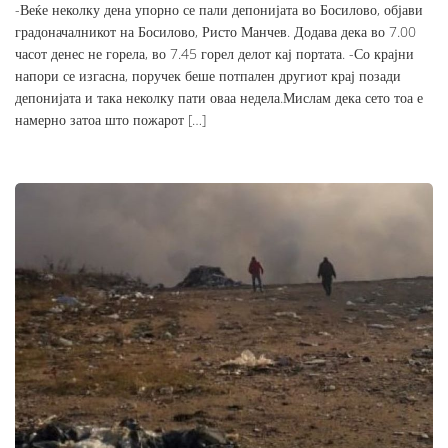
-Веќе неколку дена упорно се пали депонијата во Босилово, објави
градоначалникот на Босилово, Ристо Манчев. Додава дека во 7.00
часот денес не горела, во 7.45 горел делот кај портата. -Со крајни
напори се изгасна, поручек беше потпален другиот крај позади
депонијата и така неколку пати оваа недела.Мислам дека сето тоа е
намерно затоа што пожарот […]