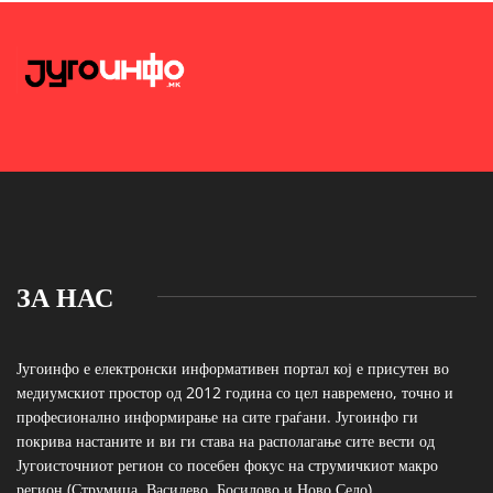
ЗА НАС
Југоинфо е електронски информативен портал кој е присутен во
медиумскиот простор од 2012 година со цел навремено, точно и
професионално информирање на сите граѓани. Југоинфо ги
покрива настаните и ви ги става на располагање сите вести од
Југоисточниот регион со посебен фокус на струмичкиот макро
регион (Струмица, Василево, Босилово и Ново Село).