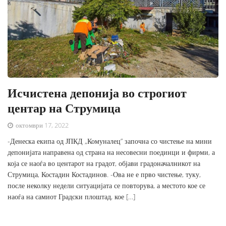
Исчистена депонија во строгиот
центар на Струмица
октомври 17, 2022
-Денеска екипа од ЈПКД „Комуналец” започна со чистење на мини
депонијата направена од страна на несовесни поединци и фирми, а
која се наоѓа во центарот на градот, објави градоначалникот на
Струмица, Костадин Костадинов. -Ова не е прво чистење, туку,
после неколку недели ситуацијата се повторува, а местото кое се
наоѓа на самиот Градски плоштад, кое […]