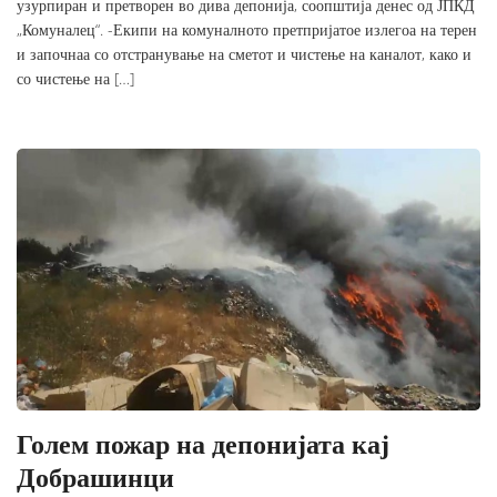
узурпиран и претворен во дива депонија, соопштија денес од ЈПКД
„Комуналец“. -Екипи на комуналното претпријатое излегоа на терен
и започнаа со отстранување на сметот и чистење на каналот, како и
со чистење на […]
Голем пожар на депонијата кај
Добрашинци