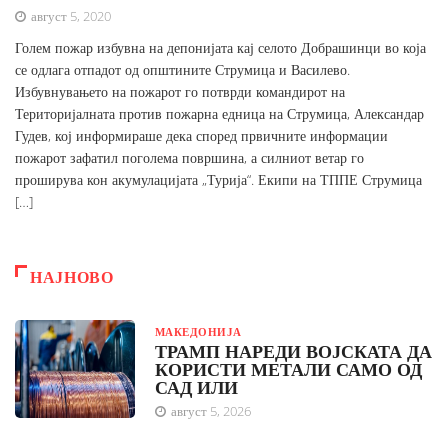
август 5, 2020
Голем пожар избувна на депонијата кај селото Добрашинци во која
се одлага отпадот од општините Струмица и Василево.
Избувнувањето на пожарот го потврди командирот на
Територијалната против пожарна едница на Струмица, Александар
Гудев, кој информираше дека според првичните информации
пожарот зафатил поголема површина, а силниот ветар го
проширува кон акумулацијата „Турија“. Екипи на ТППЕ Струмица
[…]
НАЈНОВО
МАКЕДОНИЈА
ТРАМП НАРЕДИ ВОЈСКАТА ДА
КОРИСТИ МЕТАЛИ САМО ОД
САД ИЛИ
август 5, 2026