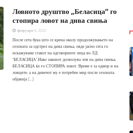
Ловното друштво „Беласица“ го
стопира ловот на дива свиња
февруари 6, 2022
После сета бука што се крена околу продолжувањето на
сезоната за одстрел на дива свиња, овде јасно сега го
искажуваме ставот на одговорните лица во ЛД
“БЕЛАСИЦА”.Иако законот дозволува лов на дива свиња,
БЕЛАСИЦА ќе го СТОПИРА ловот. Време е за одмор и на
ловците, а на дивечот му е потребен мир после сезоната,
објавија […]