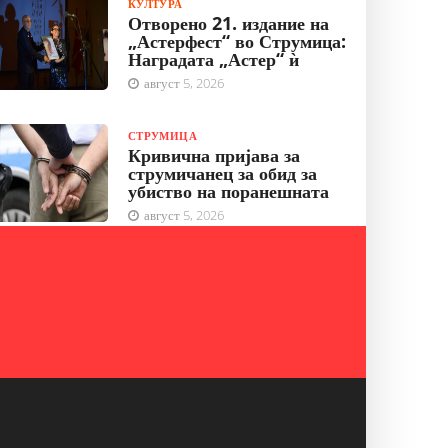
КУЛТУРА
Отворено 21. издание на
„Астерфест“ во Струмица:
Наградата „Астер“ ѝ
август 5, 2026
СТРУМИЦА
Кривична пријава за
струмичанец за обид за
убиство на поранешната
август 5, 2026