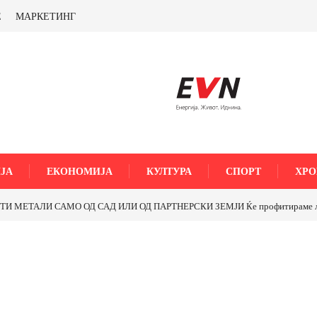
Е
МАРКЕТИНГ
ЈА
ЕКОНОМИЈА
КУЛТУРА
СПОРТ
ХРО
МЕТАЛИ САМО ОД САД ИЛИ ОД ПАРТНЕРСКИ ЗЕМЈИ Ќе профитираме ли со 