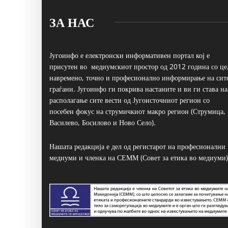
ЗА НАС
Југоинфо е електронски информативен портал кој е
присутен во медиумскиот простор од 2012 година со це
навремено, точно и професионално информирање на сит
граѓани. Југоинфо ги покрива настаните и ви ги става на
располагање сите вести од Југоисточниот регион со
посебен фокус на струмичкиот макро регион (Струмица,
Василево, Босилово и Ново Село).
Нашата редакција е дел од регистарот на професионални
медиуми и членка на СЕММ (Совет за етика во медиуми)