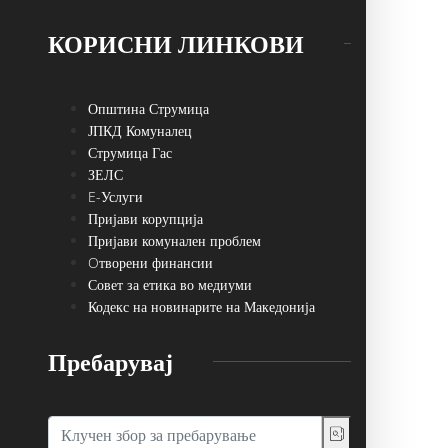
КОРИСНИ ЛИНКОВИ
Општина Струмица
ЈПКД Комуналец
Струмица Гас
ЗЕЛС
E-Услуги
Пријави корупција
Пријави комунален проблем
Oтворени финансии
Совет за етика во медиуми
Кодекс на новинарите на Македонија
Пребарувај