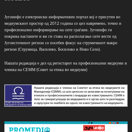
Југоинфо е електронски информативен портал кој е присутен во
медиумскиот простор од 2012 година со цел навремено, точно и
професионално информирање на сите граѓани. Југоинфо ги
покрива настаните и ви ги става на располагање сите вести од
Југоисточниот регион со посебен фокус на струмичкиот макро
регион (Струмица, Василево, Босилово и Ново Село).
Нашата редакција е дел од регистарот на професионални медиуми и
членка на СЕММ (Совет за етика во медиуми)