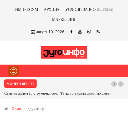
ИМПРЕСУМ
АРХИВА
УСЛОВИ ЗА КОРИСТЕЊЕ
МАРКЕТИНГ
август 10, 2026
ФЛЕШ ВЕСТИ
чко село: Татко го турнал синот по скали
ТРАМП НАРЕДИ ВОЈСКАТА ДА КО
САД ИЛИ ОД ПАРТНЕРСКИ ЗЕМЈИ Ќе
Дома
едукација
бакарот од Иловица и со антимонот?