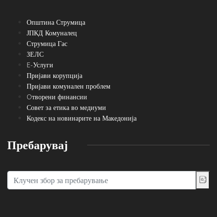
Општина Струмица
ЈПКД Комуналец
Струмица Гас
ЗЕЛС
E-Услуги
Пријави корупција
Пријави комунален проблем
Oтворени финансии
Совет за етика во медиуми
Кодекс на новинарите на Македонија
Пребарувај