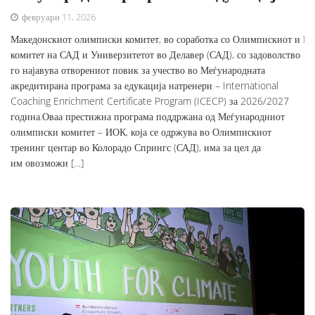
февруари 11, 2026
Македонскиот олимписки комитет, во соработка со Олимпискиот и П
комитет на САД и Универзитетот во Делавер (САД), со задоволство
го најавува отворениот повик за учество во Меѓународната
акредитирана програма за едукација натренери – International
Coaching Enrichment Certificate Program (ICECP) за 2026/2027
година.Оваа престижна програма поддржана од Меѓународниот
олимписки комитет – ИОК, која се одржува во Олимпискиот
тренинг центар во Колорадо Спрингс (САД), има за цел да
им овозможи […]