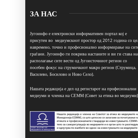
ЗА НАС
Југоинфо е електронски информативен портал кој е
присутен во медиумскиот простор од 2012 година со це
навремено, точно и професионално информирање на сит
граѓани. Југоинфо ги покрива настаните и ви ги става на
располагање сите вести од Југоисточниот регион со
посебен фокус на струмичкиот макро регион (Струмица,
Василево, Босилово и Ново Село).
Нашата редакција е дел од регистарот на професионални
медиуми и членка на СЕММ (Совет за етика во медиуми)