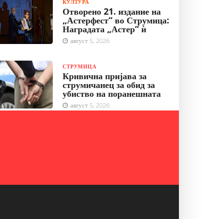
КУЛТУРА
Отворено 21. издание на
„Астерфест“ во Струмица:
Наградата „Астер“ ѝ
август 5, 2026
СТРУМИЦА
Кривична пријава за
струмичанец за обид за
убиство на поранешната
август 5, 2026