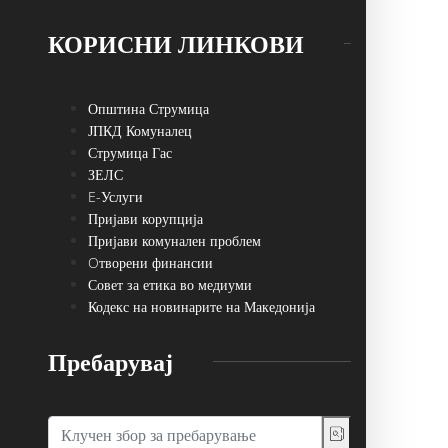
КОРИСНИ ЛИНКОВИ
Општина Струмица
ЈПКД Комуналец
Струмица Гас
ЗЕЛС
E-Услуги
Пријави корупција
Пријави комунален проблем
Oтворени финансии
Совет за етика во медиуми
Кодекс на новинарите на Македонија
Пребарувај