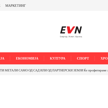
Е
МАРКЕТИНГ
ЈА
ЕКОНОМИЈА
КУЛТУРА
СПОРТ
ХРО
МЕТАЛИ САМО ОД САД ИЛИ ОД ПАРТНЕРСКИ ЗЕМЈИ Ќе профитираме ли со 