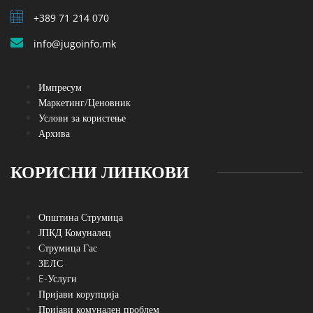
+389 71 214 070
info@jugoinfo.mk
Импресум
Маркетинг/Ценовник
Услови за користење
Архива
КОРИСНИ ЛИНКОВИ
Општина Струмица
ЈПКД Комуналец
Струмица Гас
ЗЕЛС
E-Услуги
Пријави корупција
Пријави комунален проблем