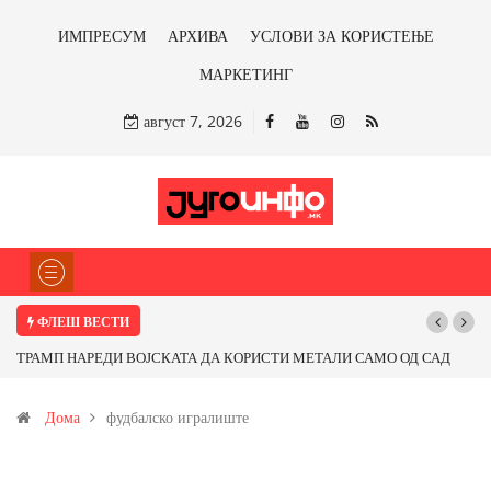
ИМПРЕСУМ
АРХИВА
УСЛОВИ ЗА КОРИСТЕЊЕ
МАРКЕТИНГ
август 7, 2026
ФЛЕШ ВЕСТИ
ТРАМП НАРЕДИ ВОЈСКАТА ДА КОРИСТИ МЕТАЛИ САМО ОД САД
Поч
ИЛИ ОД ПАРТНЕРСКИ ЗЕМЈИ Ќе профитираме ли со бакарот од
Дома
фудбалско игралиште
Иловица и со антимонот?