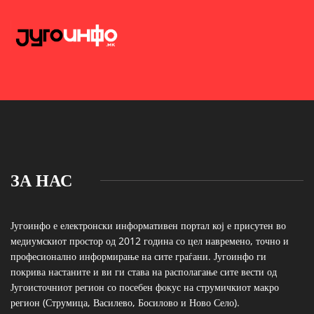
ЗА НАС
Југоинфо е електронски информативен портал кој е присутен во
медиумскиот простор од 2012 година со цел навремено, точно и
професионално информирање на сите граѓани. Југоинфо ги
покрива настаните и ви ги става на располагање сите вести од
Југоисточниот регион со посебен фокус на струмичкиот макро
регион (Струмица, Василево, Босилово и Ново Село).