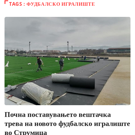
TAGS : ФУДБАЛСКО ИГРАЛИШТЕ
Почна поставувањето вештачка
трева на новото фудбалско игралиште
во Струмица