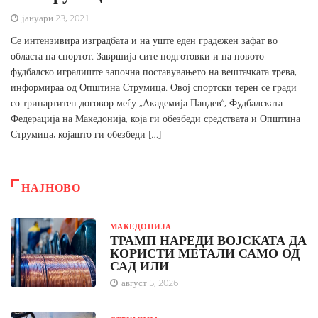
јануари 23, 2021
Се интензивира изградбата и на уште еден градежен зафат во
областа на спортот. Завршија сите подготовки и на новото
фудбалско игралиште започна поставувањето на вештачката трева,
информираа од Општина Струмица. Овој спортски терен се гради
со трипартитен договор меѓу „Академија Пандев“, Фудбалската
Федерација на Македонија, која ги обезбеди средствата и Општина
Струмица, којашто ги обезбеди […]
НАЈНОВО
МАКЕДОНИЈА
ТРАМП НАРЕДИ ВОЈСКАТА ДА
КОРИСТИ МЕТАЛИ САМО ОД
САД ИЛИ
август 5, 2026