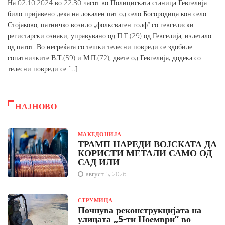
На 02.10.2024 во 22.30 часот во Полициската станица Гевгелија
било пријавено дека на локален пат од село Богородица кон село
Стојаково, патничко возило „фолксваген голф“ со гевгелиски
регистарски ознаки, управувано од П.Т.(29) од Гевгелија, излетало
од патот. Во несреќата со тешки телесни повреди се здобиле
сопатничките В.Т.(59) и М.П.(72), двете од Гевгелија, додека со
телесни повреди се […]
НАЈНОВО
МАКЕДОНИЈА
ТРАМП НАРЕДИ ВОЈСКАТА ДА
КОРИСТИ МЕТАЛИ САМО ОД
САД ИЛИ
август 5, 2026
СТРУМИЦА
Почнува реконструкцијата на
улицата „5-ти Ноември“ во