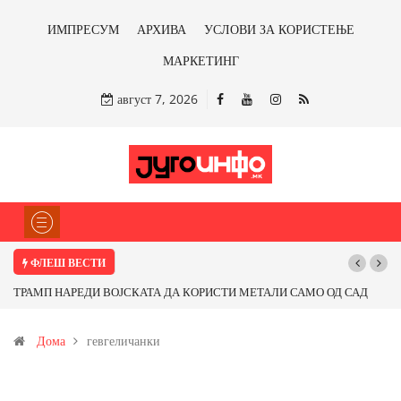
ИМПРЕСУМ
АРХИВА
УСЛОВИ ЗА КОРИСТЕЊЕ
МАРКЕТИНГ
август 7, 2026
ФЛЕШ ВЕСТИ
ТРАМП НАРЕДИ ВОЈСКАТА ДА КОРИСТИ МЕТАЛИ САМО ОД САД
ИЛИ ОД ПАРТНЕРСКИ ЗЕМЈИ Ќе профитираме ли со бакарот од
Дома
гевгеличанки
Иловица и со антимонот?