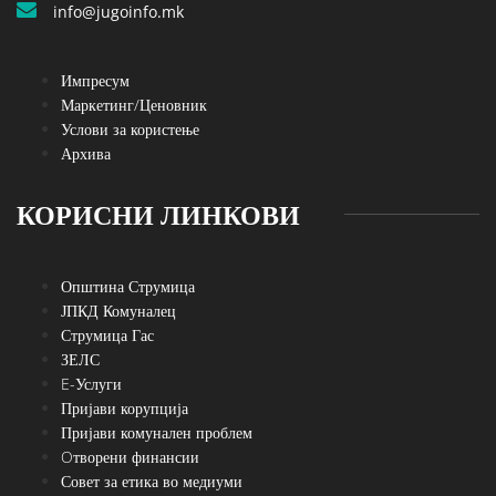
info@jugoinfo.mk
Импресум
Маркетинг/Ценовник
Услови за користење
Архива
КОРИСНИ ЛИНКОВИ
Општина Струмица
ЈПКД Комуналец
Струмица Гас
ЗЕЛС
E-Услуги
Пријави корупција
Пријави комунален проблем
Oтворени финансии
Совет за етика во медиуми