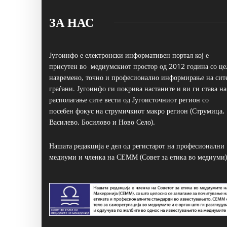
ЗА НАС
Југоинфо е електронски информативен портал кој е
присутен во медиумскиот простор од 2012 година со це
навремено, точно и професионално информирање на сит
граѓани. Југоинфо ги покрива настаните и ви ги става на
располагање сите вести од Југоисточниот регион со
посебен фокус на струмичкиот макро регион (Струмица,
Василево, Босилово и Ново Село).
Нашата редакција е дел од регистарот на професионални
медиуми и членка на СЕММ (Совет за етика во медиуми)