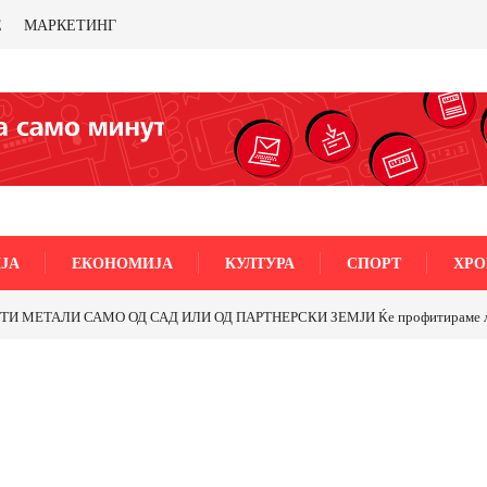
Е
МАРКЕТИНГ
ЈА
ЕКОНОМИЈА
КУЛТУРА
СПОРТ
ХРО
МЕТАЛИ САМО ОД САД ИЛИ ОД ПАРТНЕРСКИ ЗЕМЈИ Ќе профитираме ли со 