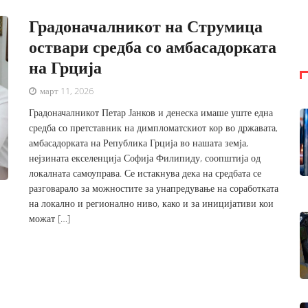
Градоначалникот на Струмица
оствари средба со амбасадорката
на Грција
март 11, 2026
Градоначалникот Петар Јанков и денеска имаше уште една
средба со претставник на димпломатскиот кор во државата,
амбасадорката на Република Грција во нашата земја,
нејзината екселенција Софија Филипиду, соопштија од
локалната самоуправа. Се истакнува дека на средбата се
разговарало за можностите за унапредување на соработката
на локално и регионално ниво, како и за иницијативи кои
можат […]