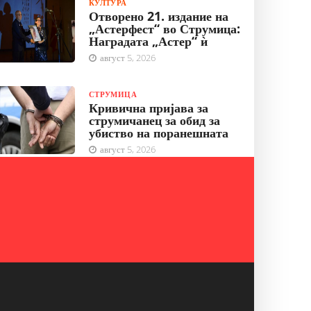
КУЛТУРА
Отворено 21. издание на
„Астерфест“ во Струмица:
Наградата „Астер“ ѝ
август 5, 2026
СТРУМИЦА
Кривична пријава за
струмичанец за обид за
убиство на поранешната
август 5, 2026