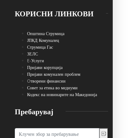
КОРИСНИ ЛИНКОВИ
Општина Струмица
ЈПКД Комуналец
Струмица Гас
ЗЕЛС
E-Услуги
Пријави корупција
Пријави комунален проблем
Oтворени финансии
Совет за етика во медиуми
Кодекс на новинарите на Македонија
Пребарувај