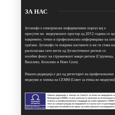
ЗА НАС
Југоинфо е електронски информативен портал кој е
присутен во медиумскиот простор од 2012 година со це
навремено, точно и професионално информирање на сит
граѓани. Југоинфо ги покрива настаните и ви ги става на
располагање сите вести од Југоисточниот регион со
посебен фокус на струмичкиот макро регион (Струмица,
Василево, Босилово и Ново Село).
Нашата редакција е дел од регистарот на професионални
медиуми и членка на СЕММ (Совет за етика во медиуми)