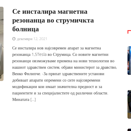
Се инсталира магнетна
резонанца во струмичкта
болница
декември 12, 2021
Се инсталира нов најсовремен апарат за магнетна
резонанца 1,5Tesla во Струмица. Со новите магнетни
резонанци овзможуваме примена на нови технологии во
нашиот здравствен систем, објави министерот за дравство,
Венко Филипче. -За првпат здравствените установи
добиваат апарати опремени со сите најсовремени
модификации кои имаат значителна предност и за
пациентите и за специјалистите од различни области.
Минатата […]