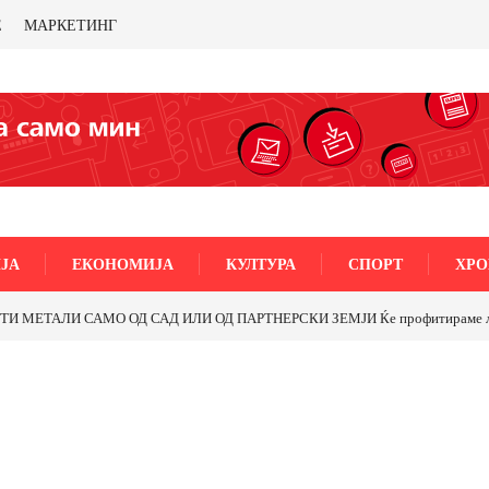
Е
МАРКЕТИНГ
ЈА
ЕКОНОМИЈА
КУЛТУРА
СПОРТ
ХРО
МЕТАЛИ САМО ОД САД ИЛИ ОД ПАРТНЕРСКИ ЗЕМЈИ Ќе профитираме ли со 