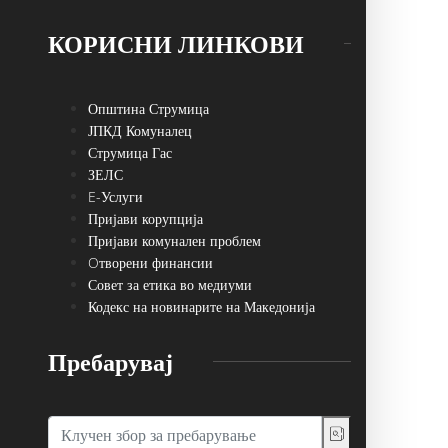
КОРИСНИ ЛИНКОВИ
Општина Струмица
ЈПКД Комуналец
Струмица Гас
ЗЕЛС
E-Услуги
Пријави корупција
Пријави комунален проблем
Oтворени финансии
Совет за етика во медиуми
Кодекс на новинарите на Македонија
Пребарувај