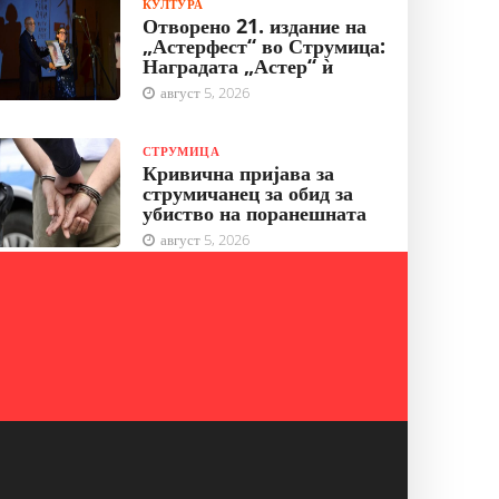
КУЛТУРА
Отворено 21. издание на
„Астерфест“ во Струмица:
Наградата „Астер“ ѝ
август 5, 2026
СТРУМИЦА
Кривична пријава за
струмичанец за обид за
убиство на поранешната
август 5, 2026