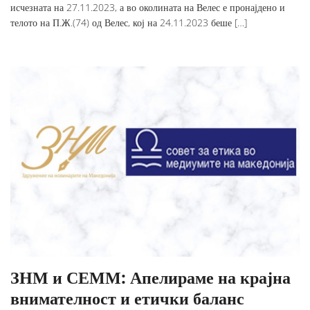
исчезната на 27.11.2023, а во околината на Велес е пронајдено и
телото на П.Ж.(74) од Велес, кој на 24.11.2023 беше […]
ЗНМ и СЕММ: Апелираме на крајна
внимателност и етички баланс