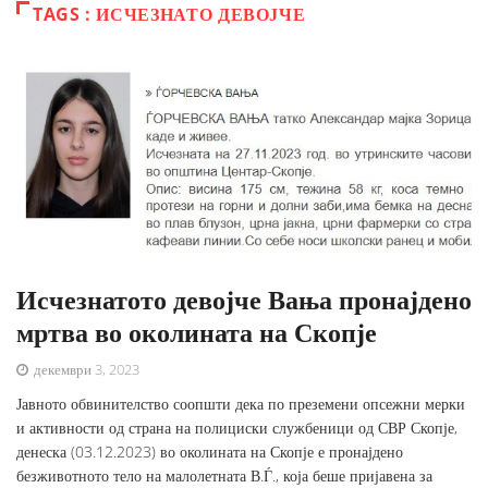
TAGS : ИСЧЕЗНАТО ДЕВОЈЧЕ
Исчезнатото девојче Вања пронајдено
мртва во околината на Скопје
декември 3, 2023
Јавното обвинителство соопшти дека по преземени опсежни мерки
и активности од страна на полициски службеници од СВР Скопје,
денеска (03.12.2023) во околината на Скопје е пронајдено
безживотното тело на малолетната В.Ѓ., која беше пријавена за