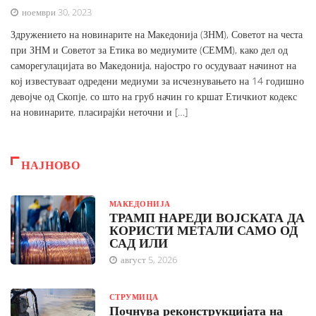
ноември 30, 2023
Здружението на новинарите на Македонија (ЗНМ), Советот на честа
при ЗНМ и Советот за Етика во медиумите (СЕММ), како дел од
саморегулацијата во Македонија, најостро го осудуваат начинот на
кој известуваат одредени медиуми за исчезнувањето на 14 годишно
девојче од Скопје, со што на груб начин го кршат Етичкиот кодекс
на новинарите, пласирајќи неточни и […]
НАЈНОВО
МАКЕДОНИЈА
ТРАМП НАРЕДИ ВОЈСКАТА ДА
КОРИСТИ МЕТАЛИ САМО ОД
САД ИЛИ
август 5, 2026
СТРУМИЦА
Почнува реконструкцијата на