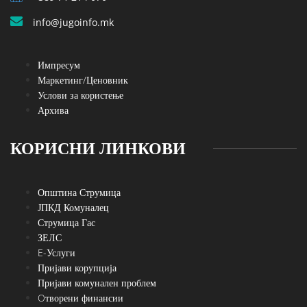
info@jugoinfo.mk
Импресум
Маркетинг/Ценовник
Услови за користење
Архива
КОРИСНИ ЛИНКОВИ
Општина Струмица
ЈПКД Комуналец
Струмица Гас
ЗЕЛС
E-Услуги
Пријави корупција
Пријави комунален проблем
Oтворени финансии