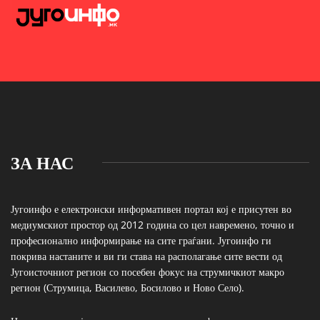
ЗА НАС
Југоинфо е електронски информативен портал кој е присутен во
медиумскиот простор од 2012 година со цел навремено, точно и
професионално информирање на сите граѓани. Југоинфо ги
покрива настаните и ви ги става на располагање сите вести од
Југоисточниот регион со посебен фокус на струмичкиот макро
регион (Струмица, Василево, Босилово и Ново Село).