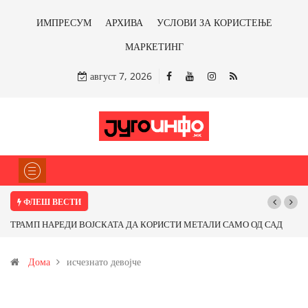
ИМПРЕСУМ
АРХИВА
УСЛОВИ ЗА КОРИСТЕЊЕ
МАРКЕТИНГ
август 7, 2026
ФЛЕШ ВЕСТИ
ТРАМП НАРЕДИ ВОЈСКАТА ДА КОРИСТИ МЕТАЛИ САМО ОД САД
ИЛИ ОД ПАРТНЕРСКИ ЗЕМЈИ Ќе профитираме ли со бакарот од
Дома
исчезнато девојче
Иловица и со антимонот?