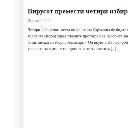
Вирусот премести четири изби
јули 2, 2020
Четири избирачки места во општина Струмица ќе бидат п
условите според здравствените протоколи за изборите з
Општинската изборна комисија. – Од вкупно 83 избирач
условите за гласање по протоколите за заштита […]