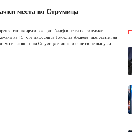
рачки места во Струмица
реместени на други локации, бидејќи не ги исполнуваат
акажани на 15 јули, информира Томислав Андреев, претседател на
ки места во општина Струмица само четири не ги исполнуваат