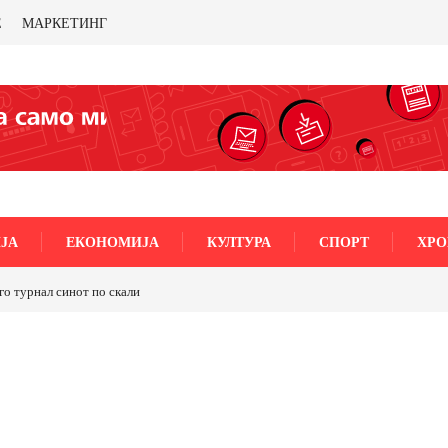
Е
МАРКЕТИНГ
ЈА
ЕКОНОМИЈА
КУЛТУРА
СПОРТ
ХРО
го турнал синот по скали