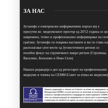
ЗА НАС
Југоинфо е електронски информативен портал кој е
присутен во медиумскиот простор од 2012 година со це
навремено, точно и професионално информирање на сит
граѓани. Југоинфо ги покрива настаните и ви ги става на
располагање сите вести од Југоисточниот регион со
посебен фокус на струмичкиот макро регион (Струмица,
Василево, Босилово и Ново Село).
Нашата редакција е дел од регистарот на професионални
медиуми и членка на СЕММ (Совет за етика во медиуми)