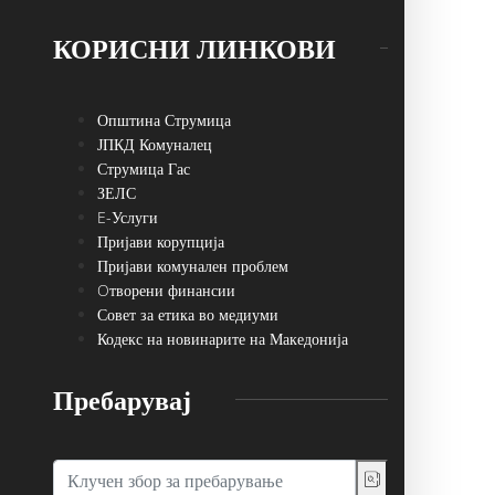
КОРИСНИ ЛИНКОВИ
Општина Струмица
ЈПКД Комуналец
Струмица Гас
ЗЕЛС
E-Услуги
Пријави корупција
Пријави комунален проблем
Oтворени финансии
Совет за етика во медиуми
Кодекс на новинарите на Македонија
Пребарувај