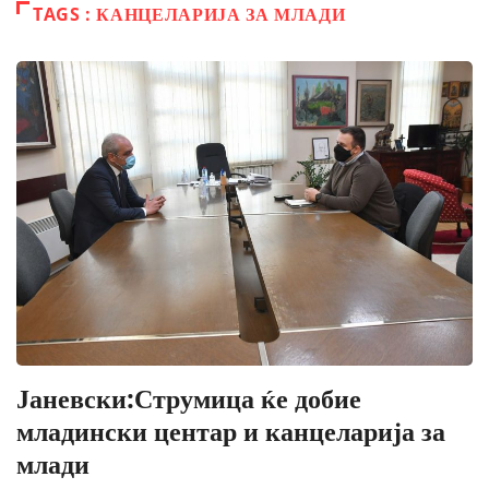
TAGS : КАНЦЕЛАРИЈА ЗА МЛАДИ
Јаневски:Струмица ќе добие
младински центар и канцеларија за
млади