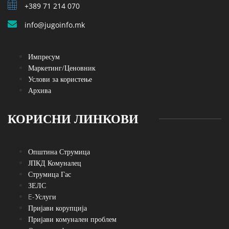
+389 71 214 070
info@jugoinfo.mk
Импресум
Маркетинг/Ценовник
Услови за користење
Архива
КОРИСНИ ЛИНКОВИ
Општина Струмица
ЈПКД Комуналец
Струмица Гас
ЗЕЛС
E-Услуги
Пријави корупција
Пријави комунален проблем