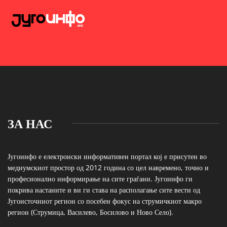
ЗА НАС
Југоинфо е електронски информативен портал кој е присутен во
медиумскиот простор од 2012 година со цел навремено, точно и
професионално информирање на сите граѓани. Југоинфо ги
покрива настаните и ви ги става на располагање сите вести од
Југоисточниот регион со посебен фокус на струмичкиот макро
регион (Струмица, Василево, Босилово и Ново Село).