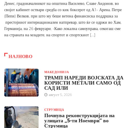
Денес, градоначалникот на општина Василево, Славе Андонов, во
својот кабинет оствари средба со кик боксерот од А1- Арена, Петре
(Пепи) Велков, при што му беше ветена финансиска поддршка за
престојниот интернационален натпревар, што ќе се одржи во Хам,
Германија, на 26 февруари. -Како локална самоуправа, секогаш сме
на страната на младите, на спортот и спортскиот […]
НАЈНОВО
МАКЕДОНИЈА
ТРАМП НАРЕДИ ВОЈСКАТА ДА
КОРИСТИ МЕТАЛИ САМО ОД
САД ИЛИ
август 5, 2026
СТРУМИЦА
Почнува реконструкцијата на
улицата „5-ти Ноември“ во
Струмица