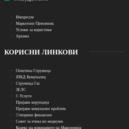
Импресум
Маркетинг/Ценовник
Услови за користење
Архива
КОРИСНИ ЛИНКОВИ
Општина Струмица
ЈПКД Комуналец
Струмица Гас
ЗЕЛС
E-Услуги
Пријави корупција
Пријави комунален проблем
Oтворени финансии
Совет за етика во медиуми
Кодекс на новинарите на Македонија