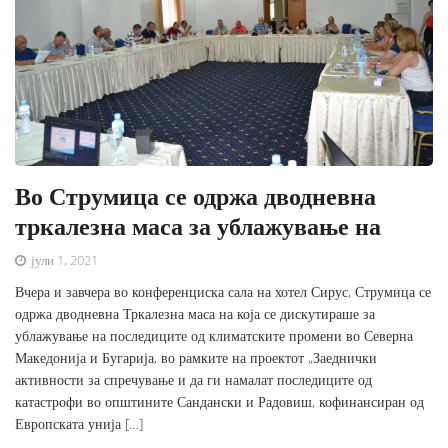
Во Струмица се одржа дводневна
тркалезна маса за ублажување на
јули 1, 2021
Вчера и завчера во конференциска сала на хотел Сирус, Струмица се
одржа дводневна Тркалезна маса на која се дискутираше за
ублажување на последиците од климатските промени во Северна
Македонија и Бугарија, во рамките на проектот „Заеднички
активности за спречување и да ги намалат последиците од
катастрофи во општините Сандански и Радовиш, кофинансиран од
Европската унија […]