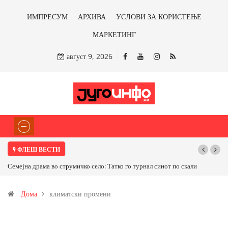
ИМПРЕСУМ
АРХИВА
УСЛОВИ ЗА КОРИСТЕЊЕ
МАРКЕТИНГ
август 9, 2026
ФЛЕШ ВЕСТИ
т по скали
ТРАМП НАРЕДИ ВОЈСКАТА ДА КОРИСТИ МЕТАЛИ САМО ОД
САД ИЛИ ОД ПАРТНЕРСКИ ЗЕМЈИ Ќе профитираме ли со
Дома
климатски промени
бакарот од Иловица и со антимонот?