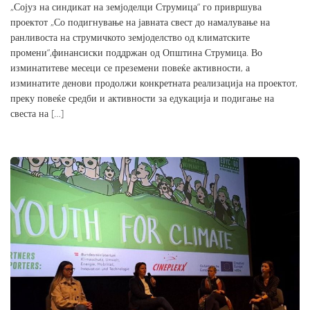
„Сојуз на синдикат на земјоделци Струмица“ го привршува
проектот „Со подигнување на јавната свест до намалување на
ранливоста на струмичкото земјоделство од климатските
промени“,финансиски поддржан од Општина Струмица. Во
изминатитеве месеци се преземени повеќе активности, а
изминатите денови продолжи конкретната реализација на проектот,
преку повеќе средби и активности за едукација и подигање на
свеста на […]