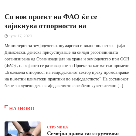
Со нов проект на ФАО ќе се
зајакнува отпорноста на
јули 17, 2020
Министерот за земјоделство, шумарство и водостопанство, Трајан
Димковски, денеска присуствуваше на онлајн работилницата
организирана од Организацијата на храна и земјоделство при ООН
(ФАО) , на којашто се разговараше за Проект за климатски промени
„Зголемена отпорност на земјоделскиот сектор преку промовирање
на пaметни климатски практики во земјоделството”. На состанокот
беше заклучено дека земјоделството е особено чувствително […]
НАЈНОВО
СТРУМИЦА
Семејна драма во струмичко