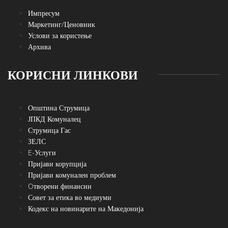
Импресум
Маркетинг/Ценовник
Услови за користење
Архива
КОРИСНИ ЛИНКОВИ
Општина Струмица
ЈПКД Комуналец
Струмица Гас
ЗЕЛС
E-Услуги
Пријави корупција
Пријави комунален проблем
Oтворени финансии
Совет за етика во медиуми
Кодекс на новинарите на Македонија