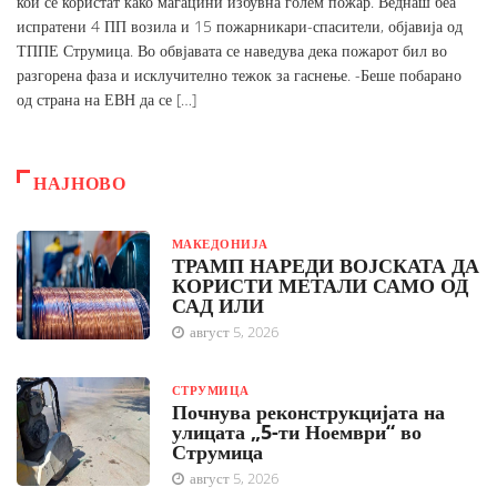
кои се користат како магацини избувна голем пожар. Веднаш беа
испратени 4 ПП возила и 15 пожарникари-спасители, објавија од
ТППЕ Струмица. Во обвјавата се наведува дека пожарот бил во
разгорена фаза и исклучително тежок за гаснење. -Беше побарано
од страна на ЕВН да се […]
НАЈНОВО
МАКЕДОНИЈА
ТРАМП НАРЕДИ ВОЈСКАТА ДА
КОРИСТИ МЕТАЛИ САМО ОД
САД ИЛИ
август 5, 2026
СТРУМИЦА
Почнува реконструкцијата на
улицата „5-ти Ноември“ во
Струмица
август 5, 2026