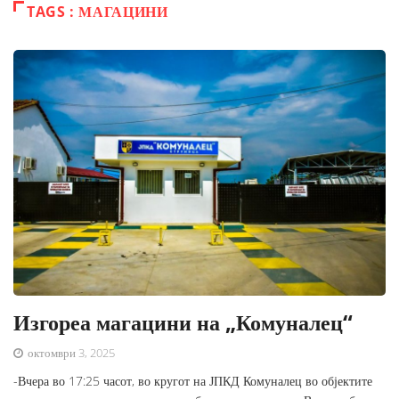
TAGS : МАГАЦИНИ
Изгореа магацини на „Комуналец“
октомври 3, 2025
-Вчера во 17:25 часот, во кругот на ЈПКД Комуналец во објектите