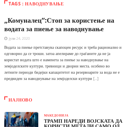
TAGS : НАВОДНУВАЊЕ
„Комуналец“:Стоп за користење на
водата за пиење за наводнување
јули 24, 2020
Водата за пиење претставува скапоцен ресурс и треба рационално и
одговорно да се троши, затоа апелираме до граѓаните да не ја
користат водата што е наменета за пиење за наводнување на
земјоделските култури, тревници и дворни места, особено во
летните периоди бидејки капацитетот на резервоарите за вода не е
предвиден за наводнување на земјоделски култури […]
НАЈНОВО
МАКЕДОНИЈА
ТРАМП НАРЕДИ ВОЈСКАТА ДА
КОРИСТИ МЕТАЛИ САМО ОД