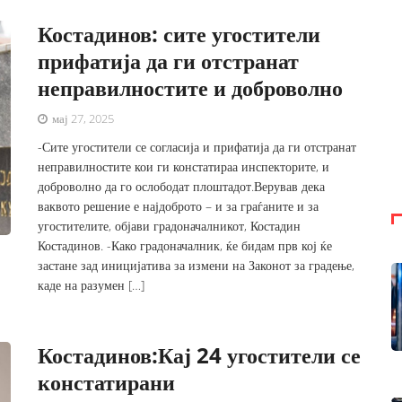
Костадинов: сите угостители
прифатија да ги отстранат
неправилностите и доброволно
мај 27, 2025
-Сите угостители се согласија и прифатија да ги отстранат
неправилностите кои ги констатираа инспекторите, и
доброволно да го ослободат плоштадот.Верував дека
ваквото решение е најдоброто – и за граѓаните и за
угостителите, објави градоначалникот, Костадин
Костадинов. -Како градоначалник, ќе бидам прв кој ќе
застане зад иницијатива за измени на Законот за градење,
каде на разумен […]
Костадинов:Кај 24 угостители се
констатирани