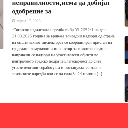
неправилности,нема да добијат
одобрение за
април 17, 2025
-Согласно издадената наредба со бр.09-2052/1 на ден
21.03.2025 година за вршење вонредни надзори од страна
на општинскиот инспекторат со координиран пристап на
градежни, комунални и инспектор за животна средина
направени се надзори на угостителски објекти во
централното градско подрачје.Благодарност до сите
угостители кои соработуваа и постапуваа, согласно
законските одредби кои се на сила.За 24 правни […]