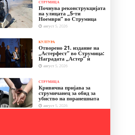
СТРУМИЦА
Почнува реконструкцијата
на улицата „5-ти
Ноември“ во Струмица
август 5, 2026
КУЛТУРА
Отворено 21. издание на
„Астерфест“ во Струмица:
Наградата „Астер“ ѝ
август 5, 2026
СТРУМИЦА
Кривична пријава за
струмичанец за обид за
убиство на поранешната
август 5, 2026