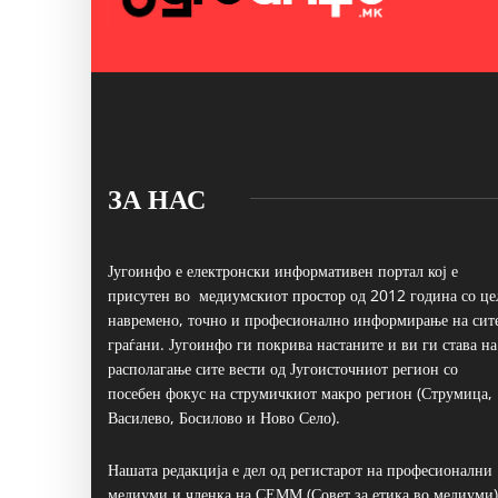
ЗА НАС
Југоинфо е електронски информативен портал кој е
присутен во медиумскиот простор од 2012 година со це
навремено, точно и професионално информирање на сит
граѓани. Југоинфо ги покрива настаните и ви ги става на
располагање сите вести од Југоисточниот регион со
посебен фокус на струмичкиот макро регион (Струмица,
Василево, Босилово и Ново Село).
Нашата редакција е дел од регистарот на професионални
медиуми и членка на СЕММ (Совет за етика во медиуми)