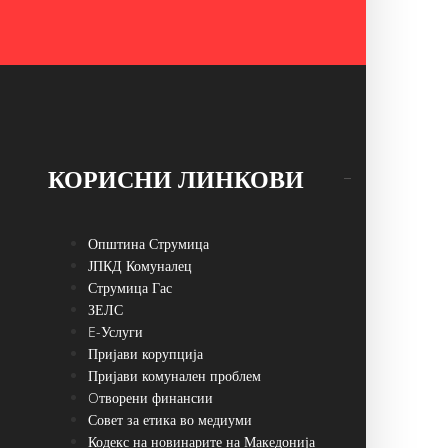
КОРИСНИ ЛИНКОВИ
Општина Струмица
ЈПКД Комуналец
Струмица Гас
ЗЕЛС
E-Услуги
Пријави корупција
Пријави комунален проблем
Oтворени финансии
Совет за етика во медиуми
Кодекс на новинарите на Македонија