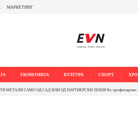
Е
МАРКЕТИНГ
ЈА
ЕКОНОМИЈА
КУЛТУРА
СПОРТ
ХРО
МЕТАЛИ САМО ОД САД ИЛИ ОД ПАРТНЕРСКИ ЗЕМЈИ Ќе профитираме ли со 