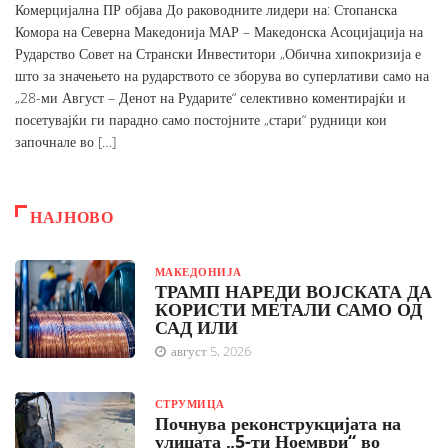
Комерцијална ПР објава До раководните лидери на: Стопанска
Комора на Северна Македонија МАР – Македонска Асоцијација на
Рударство Совет на Странски Инвеститори „Обична хипокризија е
што за значењето на рударството се зборува во суперлативи само на
„28-ми Август – Денот на Рударите“ селективно коментирајќи и
посетувајќи ги парадно само постојните „стари“ рудници кои
започнале во […]
НАЈНОВО
МАКЕДОНИЈА
ТРАМП НАРЕДИ ВОЈСКАТА ДА
КОРИСТИ МЕТАЛИ САМО ОД
САД ИЛИ
август 5, 2026
СТРУМИЦА
Почнува реконструкцијата на
улицата „5-ти Ноември“ во