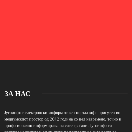
ЗА НАС
Југоинфо е електронски информативен портал кој е присутен во
медиумскиот простор од 2012 година со цел навремено, точно и
професионално информирање на сите граѓани. Југоинфо ги
покрива настаните и ви ги става на располагање сите вести од