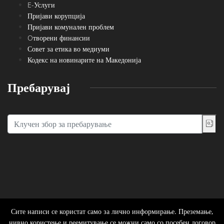
E-Услуги
Пријави корупција
Пријави комунален проблем
Oтворени финансии
Совет за етика во медиуми
Кодекс на новинарите на Македонија
Пребарувај
Сите написи се користат само за лично информирање. Преземање,
нивно користење и реемитување се можни само со посебен договор