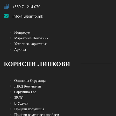
+389 71 214 070
info@jugoinfo.mk
Импресум
Маркетинг/Ценовник
Услови за користење
Архива
КОРИСНИ ЛИНКОВИ
Општина Струмица
ЈПКД Комуналец
Струмица Гас
ЗЕЛС
E-Услуги
Пријави корупција
Пријави комунален проблем