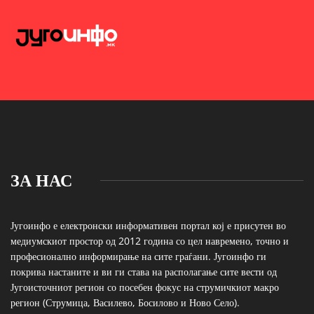
ЗА НАС
Југоинфо е електронски информативен портал кој е присутен во
медиумскиот простор од 2012 година со цел навремено, точно и
професионално информирање на сите граѓани. Југоинфо ги
покрива настаните и ви ги става на располагање сите вести од
Југоисточниот регион со посебен фокус на струмичкиот макро
регион (Струмица, Василево, Босилово и Ново Село).