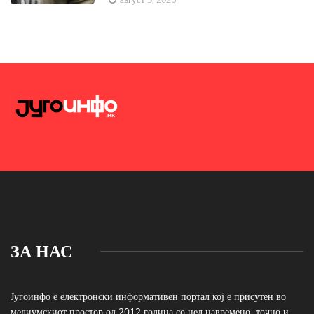
ЗА НАС
Југоинфо е електронски информативен портал кој е присутен во
медиумскиот простор од 2012 година со цел навремено, точно и