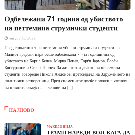
Одбележани 71 година од убиството
на петтемина струмички студенти
август 13, 2022
Пред споменикот на петтемина убиени струмички студенти во
Малиот градски парк беше одбележана 71-та годишнина од
убиството на Борис Белев, Мирко Пецев, Ѓорѓи Јармов, Ѓорѓи
Костуранов и Стево Топчев. За животот и делото на петтемина
студенти говореше Никола Андонов, претседател на Здружението на
политички затвореници. Пред споменикот цвеќе положија членови
на нивните семејства, членови на […]
НАЈНОВО
МАКЕДОНИЈА
ТРАМП НАРЕДИ ВОЈСКАТА ДА