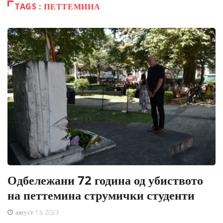
TAGS : ПЕТТЕМИНА
Одбележани 72 година од убиството
на петтемина струмички студенти
август 13, 2023