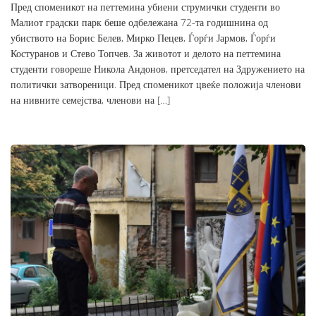
Пред споменикот на петтемина убиени струмички студенти во
Малиот градски парк беше одбележана 72-та годишнина од
убиството на Борис Белев, Мирко Пецев, Ѓорѓи Јармов, Ѓорѓи
Костуранов и Стево Топчев. За животот и делото на петтемина
студенти говореше Никола Андонов, претседател на Здружението на
политички затвореници. Пред споменикот цвеќе положија членови
на нивните семејства, членови на […]