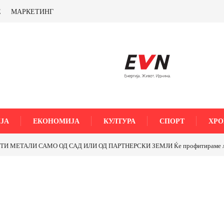
Е
МАРКЕТИНГ
ЈА
ЕКОНОМИЈА
КУЛТУРА
СПОРТ
ХРО
МЕТАЛИ САМО ОД САД ИЛИ ОД ПАРТНЕРСКИ ЗЕМЈИ Ќе профитираме ли со 