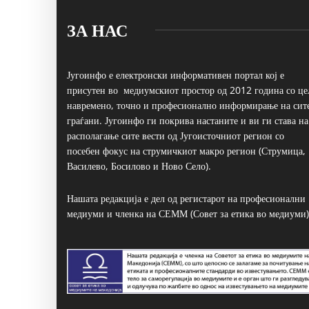
ЗА НАС
Југоинфо е електронски информативен портал кој е
присутен во медиумскиот простор од 2012 година со це
навремено, точно и професионално информирање на сит
граѓани. Југоинфо ги покрива настаните и ви ги става на
располагање сите вести од Југоисточниот регион со
посебен фокус на струмичкиот макро регион (Струмица,
Василево, Босилово и Ново Село).
Нашата редакција е дел од регистарот на професионални
медиуми и членка на СЕММ (Совет за етика во медиуми)