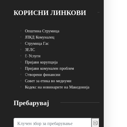
КОРИСНИ ЛИНКОВИ
Општина Струмица
ЈПКД Комуналец
Струмица Гас
ЗЕЛС
E-Услуги
Пријави корупција
Пријави комунален проблем
Oтворени финансии
Совет за етика во медиуми
Кодекс на новинарите на Македонија
Пребарувај