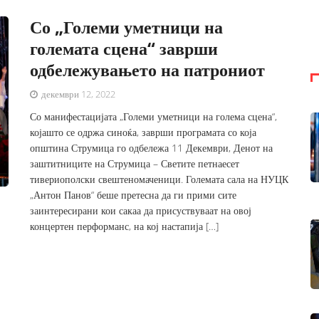
Со „Големи уметници на
големата сцена“ заврши
одбележувањето на патрониот
декември 12, 2022
Со манифестацијата „Големи уметници на голема сцена“,
којашто се одржа синоќа, заврши програмата со која
општина Струмица го одбележа 11 Декември, Денот на
заштитниците на Струмица – Светите петнаесет
тивериополски свештеномаченици. Големата сала на НУЦК
„Антон Панов“ беше претесна да ги прими сите
заинтересирани кои сакаа да присуствуваат на овој
концертен перформанс, на кој настапија […]