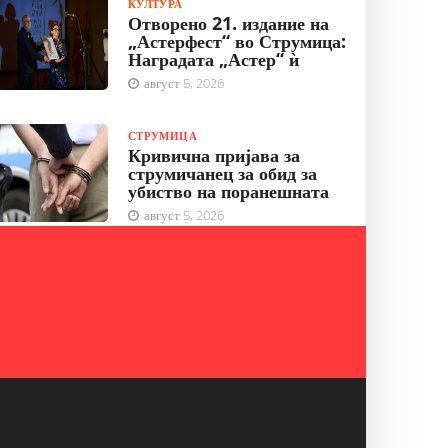
КУЛТУРА
Отворено 21. издание на
„Астерфест“ во Струмица:
Наградата „Астер“ ѝ
август 5, 2026
СТРУМИЦА
Кривична пријава за
струмичанец за обид за
убиство на поранешната
август 5, 2026