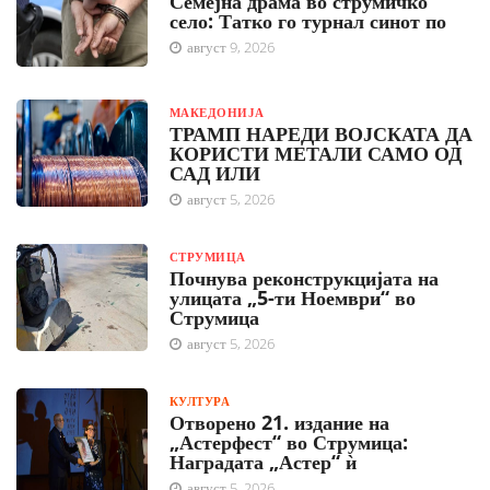
Семејна драма во струмичко
село: Татко го турнал синот по
август 9, 2026
МАКЕДОНИЈА
ТРАМП НАРЕДИ ВОЈСКАТА ДА
КОРИСТИ МЕТАЛИ САМО ОД
САД ИЛИ
август 5, 2026
СТРУМИЦА
Почнува реконструкцијата на
улицата „5-ти Ноември“ во
Струмица
август 5, 2026
КУЛТУРА
Отворено 21. издание на
„Астерфест“ во Струмица:
Наградата „Астер“ ѝ
август 5, 2026