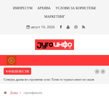
ИМПРЕСУМ
АРХИВА
УСЛОВИ ЗА КОРИСТЕЊЕ
МАРКЕТИНГ
август 10, 2026
ФЛЕШ ВЕСТИ
јна драма во струмичко село: Татко го турнал синот по скали
ТРАМП НАРЕДИ 
САД ИЛИ ОД ПАР
Дома
сертификати
бакарот од Илови