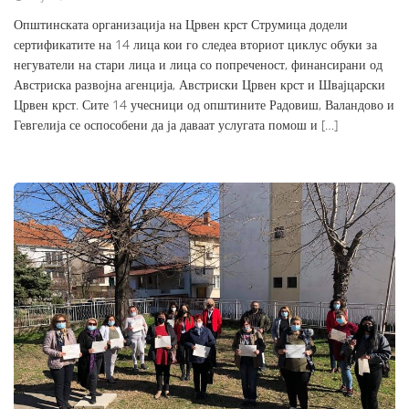
Општинската организација на Црвен крст Струмица додели
сертификатите на 14 лица кои го следеа вториот циклус обуки за
негуватели на стари лица и лица со попреченост, финансирани од
Австриска развојна агенција, Австриски Црвен крст и Швајцарски
Црвен крст. Сите 14 учесници од општините Радовиш, Валандово и
Гевгелија се оспособени да ја даваат услугата помош и […]