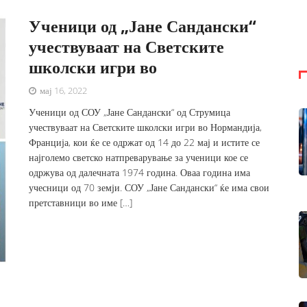
Ученици од „Јане Сандански“
учествуваат на Светските
школски игри во
мај 16, 2022
Ученици од СОУ „Јане Сандански“ од Струмица
учествуваат на Светските школски игри во Нормандија,
Франција, кои ќе се одржат од 14 до 22 мај и истите се
најголемо светско натпреварување за ученици кое се
одржува од далечната 1974 година. Оваа година има
учесници од 70 земји. СОУ „Јане Сандански“ ќе има свои
претставници во име […]