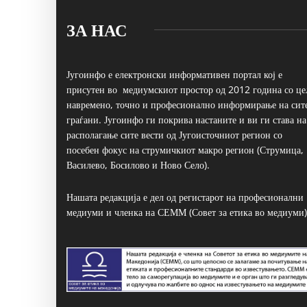
ЗА НАС
Југоинфо е електронски информативен портал кој е
присутен во медиумскиот простор од 2012 година со це
навремено, точно и професионално информирање на сит
граѓани. Југоинфо ги покрива настаните и ви ги става на
располагање сите вести од Југоисточниот регион со
посебен фокус на струмичкиот макро регион (Струмица,
Василево, Босилово и Ново Село).
Нашата редакција е дел од регистарот на професионални
медиуми и членка на СЕММ (Совет за етика во медиуми)