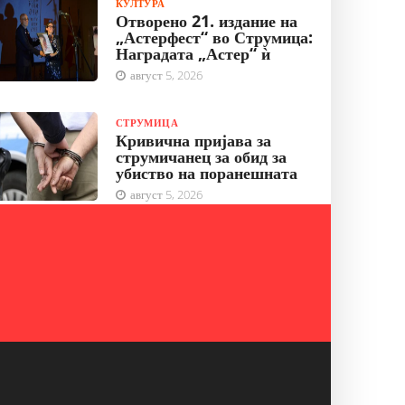
КУЛТУРА
Отворено 21. издание на
„Астерфест“ во Струмица:
Наградата „Астер“ ѝ
август 5, 2026
СТРУМИЦА
Кривична пријава за
струмичанец за обид за
убиство на поранешната
август 5, 2026