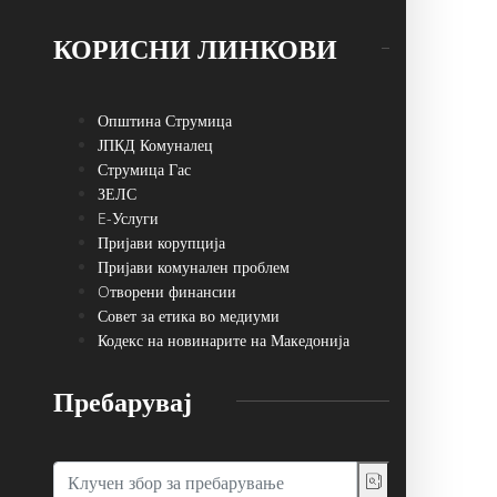
КОРИСНИ ЛИНКОВИ
Општина Струмица
ЈПКД Комуналец
Струмица Гас
ЗЕЛС
E-Услуги
Пријави корупција
Пријави комунален проблем
Oтворени финансии
Совет за етика во медиуми
Кодекс на новинарите на Македонија
Пребарувај