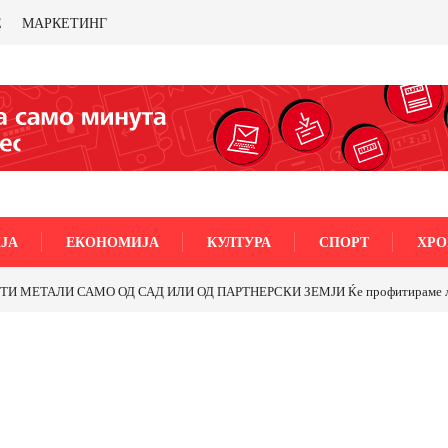
Е
МАРКЕТИНГ
ЈА
ЕКОНОМИЈА
КУЛТУРА
СПОРТ
ХРО
МЕТАЛИ САМО ОД САД ИЛИ ОД ПАРТНЕРСКИ ЗЕМЈИ Ќе профитираме ли со 