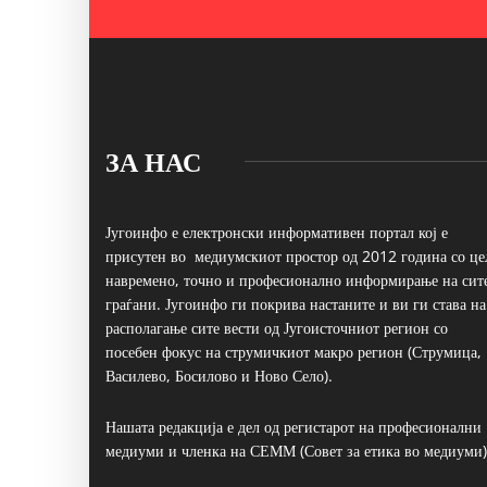
ЗА НАС
Југоинфо е електронски информативен портал кој е
присутен во медиумскиот простор од 2012 година со це
навремено, точно и професионално информирање на сит
граѓани. Југоинфо ги покрива настаните и ви ги става на
располагање сите вести од Југоисточниот регион со
посебен фокус на струмичкиот макро регион (Струмица,
Василево, Босилово и Ново Село).
Нашата редакција е дел од регистарот на професионални
медиуми и членка на СЕММ (Совет за етика во медиуми)