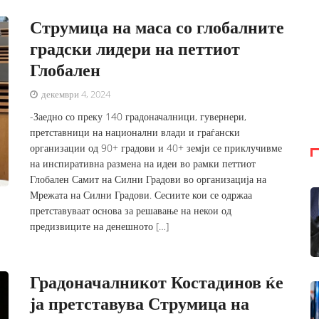
Струмица на маса со глобалните
градски лидери на петтиот
Глобален
декември 4, 2024
-Заедно со преку 140 градоначалници, гувернери,
претставници на национални влади и граѓански
организации од 90+ градови и 40+ земји се приклучивме
на инспиративна размена на идеи во рамки петтиот
Глобален Самит на Силни Градови во организација на
Мрежата на Силни Градови. Сесиите кои се одржаа
претставуваат основа за решавање на некои од
предизвиците на денешното […]
Градоначалникот Костадинов ќе
ја претставува Струмица на