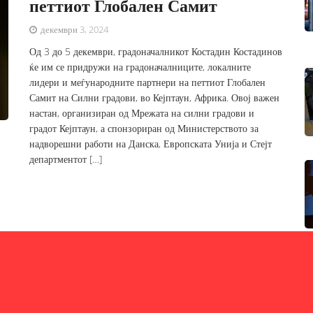
петтиот Глобален Самит
декември 3, 2024
Од 3 до 5 декември, градоначалникот Костадин Костадинов
ќе им се придружи на градоначалниците, локалните
лидери и меѓународните партнери на петтиот Глобален
Самит на Силни градови, во Кејптаун, Африка. Овој важен
настан, организиран од Мрежата на силни градови и
градот Кејптаун, а спонзориран од Министерството за
надворешни работи на Данска, Европската Унија и Стејт
департментот […]