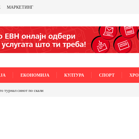
Е
МАРКЕТИНГ
ЈА
ЕКОНОМИЈА
КУЛТУРА
СПОРТ
ХРО
го турнал синот по скали