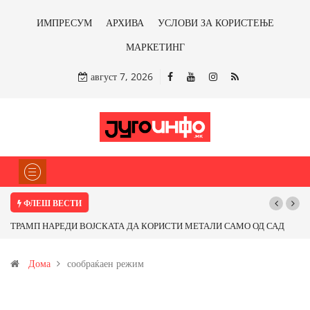
ИМПРЕСУМ
АРХИВА
УСЛОВИ ЗА КОРИСТЕЊЕ
МАРКЕТИНГ
август 7, 2026
ФЛЕШ ВЕСТИ
ТРАМП НАРЕДИ ВОЈСКАТА ДА КОРИСТИ МЕТАЛИ САМО ОД САД
ИЛИ ОД ПАРТНЕРСКИ ЗЕМЈИ Ќе профитираме ли со бакарот од
Дома
сообраќаен режим
Иловица и со антимонот?