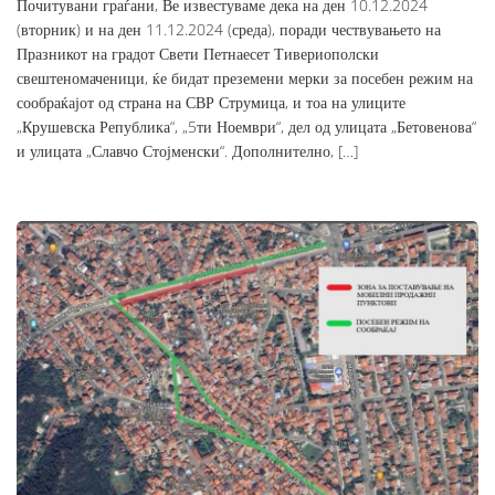
Почитувани граѓани, Ве известуваме дека на ден 10.12.2024
(вторник) и на ден 11.12.2024 (среда), поради чествувањето на
Празникот на градот Свети Петнаесет Тивериополски
свештеномаченици, ќе бидат преземени мерки за посебен режим на
сообраќајот од страна на СВР Струмица, и тоа на улиците
„Крушевска Република“, „5ти Ноември“, дел од улицата „Бетовенова“
и улицата „Славчо Стојменски“. Дополнително, […]