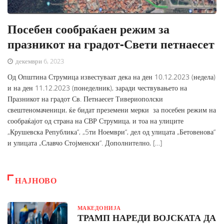
Посебен сообраќаен режим за
празникот на градот-Свети петнаесет
декември 6, 2023
Од Општина Струмица известуваат дека на ден 10.12.2023 (недела)
и на ден 11.12.2023 (понеделник), заради чествувањето на
Празникот на градот Св. Петнаесет Тивериополски
свештеномаченици, ќе бидат преземени мерки за посебен режим на
сообраќајот од страна на СВР Струмица, и тоа на улиците
„Крушевска Република“, „5ти Ноември“, дел од улицата „Бетовенова“
и улицата „Славчо Стојменски“. Дополнително, […]
НАЈНОВО
МАКЕДОНИЈА
ТРАМП НАРЕДИ ВОЈСКАТА ДА