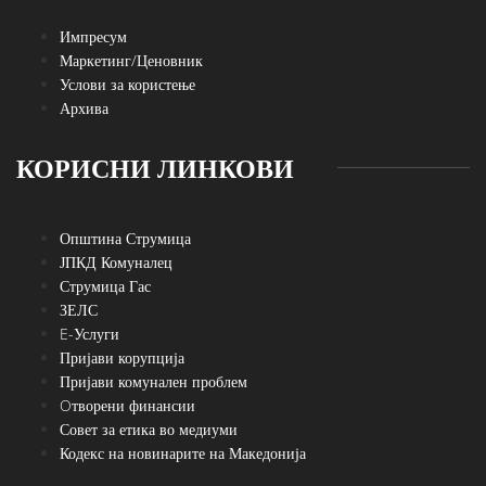
Импресум
Маркетинг/Ценовник
Услови за користење
Архива
КОРИСНИ ЛИНКОВИ
Општина Струмица
ЈПКД Комуналец
Струмица Гас
ЗЕЛС
E-Услуги
Пријави корупција
Пријави комунален проблем
Oтворени финансии
Совет за етика во медиуми
Кодекс на новинарите на Македонија