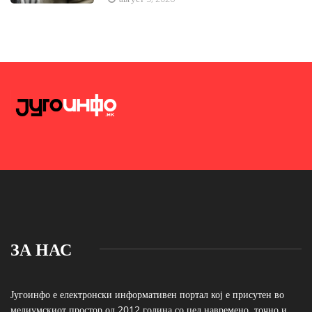
ЗА НАС
Југоинфо е електронски информативен портал кој е присутен во
медиумскиот простор од 2012 година со цел навремено, точно и