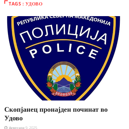
TAGS : УДОВО
Скопјанец пронајден починат во
Удово
февруари 9, 2025