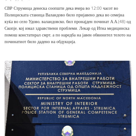
СВР Струмица денеска соопшти дека вчера во 12:00 часот во
Полициската станица Валандово било пријавено дека во семејна
куќа во село Удово, валандовско, бил пронајден починат А.А.(48) од
Скопје, кој имал здравствени проблеми. Лекар од Итна медицинска
помош констатирал смрт, а по наредба на јавен обвинител телото на
починатиот било дадено на обдукција.