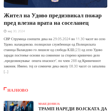
Жител на Удово предизвикал пожар
пред влезна врата на соселанец
мај 30, 2024
СВР Струмица соопшти дека на 29.05.2024 во 11.30 часот во село
Удово, валандовско, полициски службеници од Полициската
станица Валандово го лишиле од слобода К.Ш.(23) од село Удово
заради постоење основи на сомнение за сторено кривично дело
„предизвикување општа опасност“, по член 288 од Кривичниот
законик. Имено, тој се сомничи дека околу 08.30 часот со запалива
[…]
НАЈНОВО
МАКЕДОНИЈА
ТРАМП НАРЕДИ ВОЈСКАТА ДА