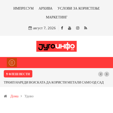
ИМПРЕСУМ
АРХИВА
УСЛОВИ ЗА КОРИСТЕЊЕ
МАРКЕТИНГ
август 7, 2026
ФЛЕШ ВЕСТИ
П НАРЕДИ ВОЈСКАТА ДА КОРИСТИ МЕТАЛИ САМО ОД САД
Почнува ре
ОД ПАРТНЕРСКИ ЗЕМЈИ Ќе профитираме ли со бакарот од
Дома
Удово
ца и со антимонот?