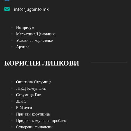
info@jugoinfo.mk
Импресум
Маркетинг/Ценовник
Услови за користење
Архива
КОРИСНИ ЛИНКОВИ
Општина Струмица
ЈПКД Комуналец
Струмица Гас
ЗЕЛС
E-Услуги
Пријави корупција
Пријави комунален проблем
Oтворени финансии