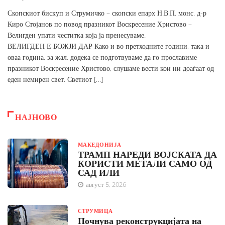
Скопскиот бискуп и Струмичко – скопски епарх Н.В.П. монс. д-р
Киро Стојанов по повод празникот Воскресение Христово –
Велигден упати честитка која ја пренесуваме.
ВЕЛИГДЕН Е БОЖЈИ ДАР Како и во претходните години, така и
оваа година, за жал, додека се подготвуваме да го прославиме
празникот Воскресение Христово, слушаме вести кои ни доаѓаат од
еден немирен свет. Светиот […]
НАЈНОВО
МАКЕДОНИЈА
ТРАМП НАРЕДИ ВОЈСКАТА ДА
КОРИСТИ МЕТАЛИ САМО ОД
САД ИЛИ
август 5, 2026
СТРУМИЦА
Почнува реконструкцијата на