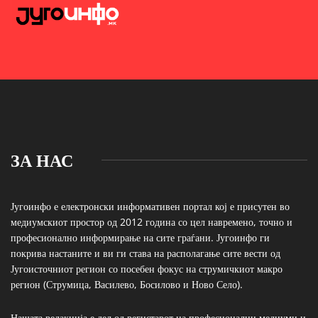
ЗА НАС
Југоинфо е електронски информативен портал кој е присутен во
медиумскиот простор од 2012 година со цел навремено, точно и
професионално информирање на сите граѓани. Југоинфо ги
покрива настаните и ви ги става на располагање сите вести од
Југоисточниот регион со посебен фокус на струмичкиот макро
регион (Струмица, Василево, Босилово и Ново Село).
Нашата редакција е дел од регистарот на професионални медиуми и