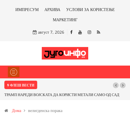
ИМПРЕСУМ
АРХИВА
УСЛОВИ ЗА КОРИСТЕЊЕ
МАРКЕТИНГ
август 7, 2026
ФЛЕШ ВЕСТИ
ТРАМП НАРЕДИ ВОЈСКАТА ДА КОРИСТИ МЕТАЛИ САМО ОД САД
ИЛИ ОД ПАРТНЕРСКИ ЗЕМЈИ Ќе профитираме ли со бакарот од
Дома
велигденска порака
Иловица и со антимонот?