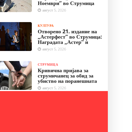
Ноември“ во Струмица
август 5, 2026
КУЛТУРА
Отворено 21. издание на
„Астерфест“ во Струмица:
Наградата „Астер“ ѝ
август 5, 2026
СТРУМИЦА
Кривична пријава за
струмичанец за обид за
убиство на поранешната
август 5, 2026