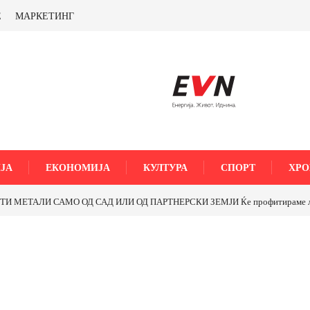
Е
МАРКЕТИНГ
ЈА
ЕКОНОМИЈА
КУЛТУРА
СПОРТ
ХРО
МЕТАЛИ САМО ОД САД ИЛИ ОД ПАРТНЕРСКИ ЗЕМЈИ Ќе профитираме ли со 