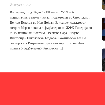
август 8, 2020
Во периодот од 04 до 12.08 август У-19 и А
националните тимови имаат подготовки во Спортскиот
Центар Истатов во Нов Дојран. За таа цел селекторот
Астрит Мерко повика 4 фудбалерки на ЖФК Тиверија во
У-19 националниот тим:– Велкова Сара– Недева
Викторија– Николовска Теодора– Божиновска Теа Во
сениорската Репрезентација, селекторот Кирил Изов
повика 5 фудбалерки:– Ристовска […]