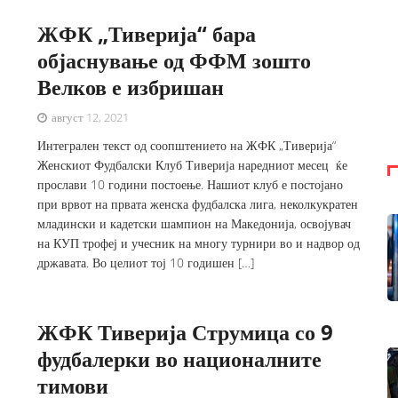
ЖФК „Тиверија“ бара
објаснување од ФФМ зошто
Велков е избришан
август 12, 2021
Интегрален текст од соопштението на ЖФК „Тиверија“
Женскиот Фудбалски Клуб Тиверија наредниот месец ќе
прослави 10 години постоење. Нашиот клуб е постојано
при врвот на првата женска фудбалска лига, неколкукратен
младински и кадетски шампион на Македонија, освојувач
на КУП трофеј и учесник на многу турнири во и надвор од
државата. Во целиот тој 10 годишен […]
ЖФК Тиверија Струмица со 9
фудбалерки во националните
тимови