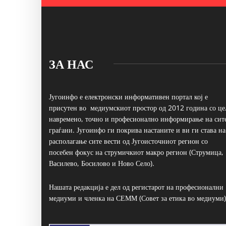
ЗА НАС
Југоинфо е електронски информативен портал кој е
присутен во медиумскиот простор од 2012 година со це
навремено, точно и професионално информирање на сит
граѓани. Југоинфо ги покрива настаните и ви ги става на
располагање сите вести од Југоисточниот регион со
посебен фокус на струмичкиот макро регион (Струмица,
Василево, Босилово и Ново Село).
Нашата редакција е дел од регистарот на професионални
медиуми и членка на СЕММ (Совет за етика во медиуми)