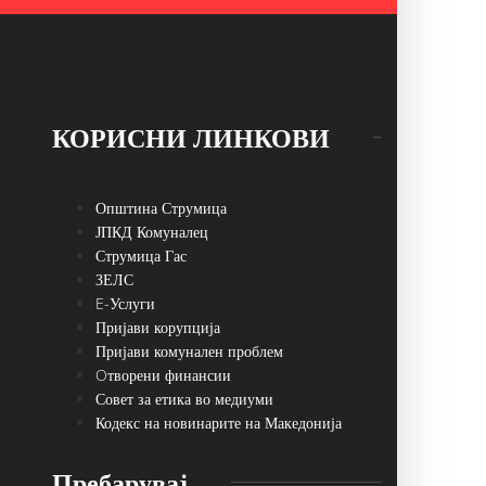
КОРИСНИ ЛИНКОВИ
Општина Струмица
ЈПКД Комуналец
Струмица Гас
ЗЕЛС
E-Услуги
Пријави корупција
Пријави комунален проблем
Oтворени финансии
Совет за етика во медиуми
Кодекс на новинарите на Македонија
Пребарувај