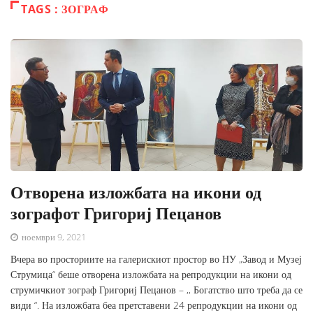
TAGS : ЗОГРАФ
Отворена изложбата на икони од
зографот Григориј Пецанов
ноември 9, 2021
Вчера во просториите на галерискиот простор во НУ „Завод и Музеј
Струмица“ беше отворена изложбата на репродукции на икони од
струмичкиот зограф Григориј Пецанов – ,, Богатство што треба да се
види “. На изложбата беа претставени 24 репродукции на икони од