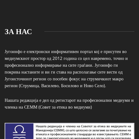
ЗА НАС
Југоинфо е електронски информативен портал кој е присутен во
медиумскиот простор од 2012 година со цел навремено, точно и
професионално информирање на сите граѓани. Југоинфо ги
покрива настаните и ви ги става на располагање сите вести од
Југоисточниот регион со посебен фокус на струмичкиот макро
регион (Струмица, Василево, Босилово и Ново Село).
Нашата редакција е дел од регистарот на професионални медиуми и
членка на СЕММ (Совет за етика во медиуми)