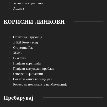
Услови за користење
Архива
КОРИСНИ ЛИНКОВИ
Општина Струмица
ЈПКД Комуналец
Струмица Гас
ЗЕЛС
E-Услуги
Пријави корупција
Пријави комунален проблем
Oтворени финансии
Совет за етика во медиуми
Кодекс на новинарите на Македонија
Пребарувај