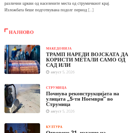
различни цркви од населените места од струмичкиот крај.
Изложбата беше подготвувана подолг период […]
НАЈНОВО
МАКЕДОНИЈА
ТРАМП НАРЕДИ ВОЈСКАТА ДА
КОРИСТИ МЕТАЛИ САМО ОД
САД ИЛИ
август 5, 2026
СТРУМИЦА
Почнува реконструкцијата на
улицата „5-ти Ноември“ во
Струмица
август 5, 2026
КУЛТУРА
Отворено 21. издание на