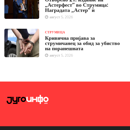
„Астерфест“ во Струмица:
Наградата „Астер“ ѝ
август 5, 2026
СТРУМИЦА
Кривична пријава за
струмичанец за обид за убиство
на поранешната
август 5, 2026