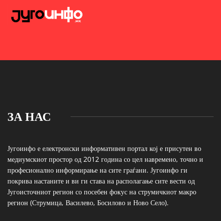
ЗА НАС
Југоинфо е електронски информативен портал кој е присутен во
медиумскиот простор од 2012 година со цел навремено, точно и
професионално информирање на сите граѓани. Југоинфо ги
покрива настаните и ви ги става на располагање сите вести од
Југоисточниот регион со посебен фокус на струмичкиот макро
регион (Струмица, Василево, Босилово и Ново Село).