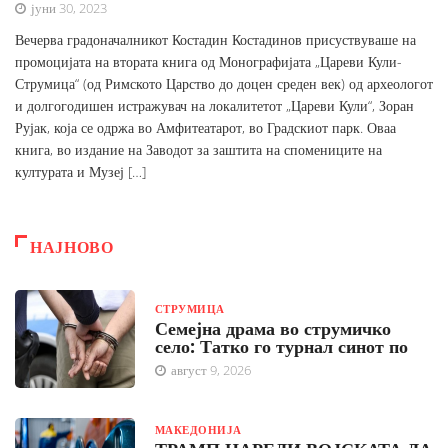
јуни 30, 2023
Вечерва градоначалникот Костадин Костадинов присуствуваше на
промоцијата на втората книга од Монографијата „Цареви Кули-
Струмица“ (од Римското Царство до доцен среден век) од археологот
и долгогодишен истражувач на локалитетот „Цареви Кули“, Зоран
Рујак, која се одржа во Амфитеатарот, во Градскиот парк. Оваа
книга, во издание на Заводот за заштита на спомениците на
културата и Музеј […]
НАЈНОВО
СТРУМИЦА
Семејна драма во струмичко
село: Татко го турнал синот по
август 9, 2026
МАКЕДОНИЈА