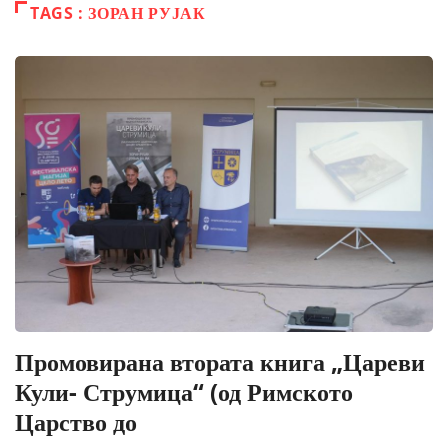
TAGS : ЗОРАН РУЈАК
Промовирана втората книга „Цареви
Кули- Струмица“ (од Римското
Царство до