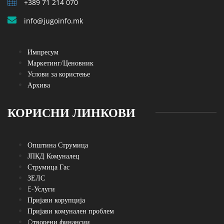
+389 71 214 070
info@jugoinfo.mk
Импресум
Маркетинг/Ценовник
Услови за користење
Архива
КОРИСНИ ЛИНКОВИ
Општина Струмица
ЈПКД Комуналец
Струмица Гас
ЗЕЛС
E-Услуги
Пријави корупција
Пријави комунален проблем
Oтворени финансии