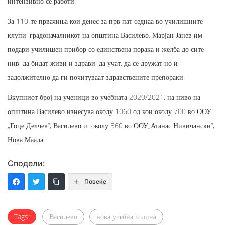
интензивно се работи.
За 110-те првачиња кои денес за прв пат седнаа во училишните
клупи, градоначалникот на општина Василево, Марјан Јанев им
подари училишен прибор со единствена порака и желба до сите
нив, да бидат живи и здрави, да учат, да се дружат но и
задолжително да ги почитуваат здравствените препораки.
Вкупниот број на ученици во учебната 2020/2021, на ниво на
општина Василево изнесува околу 1060 од кои околу 700 во ООУ
„Гоце Делчев“, Василево и околу 360 во ООУ„Атанас Нивичански“,
Нова Маала.
Сподели:
Повеќе
Tags:
Василево
нова учебна година