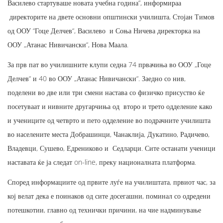
Василево стартуваше новата учебна година“, информираа
директорите на двете основни општински училишта, Стојан Тимов
од ООУ “Гоце Делчев“, Василево и Соња Ничева директорка на
ООУ „Атанас Нивичански“, Нова Маала.
За прв пат во училишните клупи седна 74 првачиња во ООУ „Гоце
Делчев“ и 40 во ООУ „Атанас Нивичански“. Заедно со нив,
поделени во две или три смени настава со физичко присуство ќе
посетуваат и нивните другарчиња од второ и трето одделение како
и учениците од четврто и пето одделение во подрачните училишта
во населените места Добрашинци, Чанаклија, Дукатино, Радичево,
Владевци, Сушево, Едрениково и Седларци. Сите останати ученици
наставата ќе ја следат on-line, преку националната платформа.
Според информациите од првите луѓе на училиштата, првиот час, за
кој велат дека е поинаков од сите досегашни, поминал со одредени
потешкотии, главно од технички причини, на чие надминување