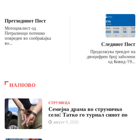
Претходниот Пост
Мотоциклист од
Петралинци потешко
повреден во сообраќајка
во…
Следниот Пост
Продолжува трендот на
двоцифрен број заболени
од Ковид-19…
НАЈНОВО
СТРУМИЦА
Семејна драма во струмичко
село: Татко го турнал синот по
август 9, 2026