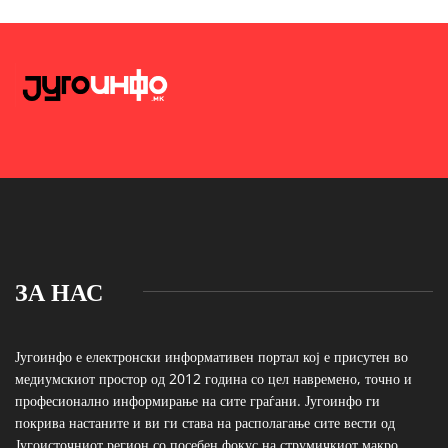
ЗА НАС
Југоинфо е електронски информативен портал кој е присутен во
медиумскиот простор од 2012 година со цел навремено, точно и
професионално информирање на сите граѓани. Југоинфо ги
покрива настаните и ви ги става на располагање сите вести од
Југоисточниот регион со посебен фокус на струмичкиот макро