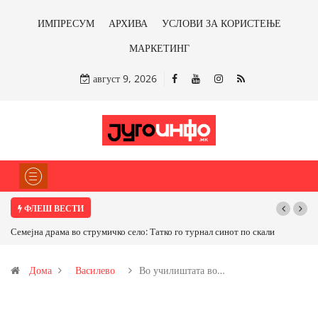
ИМПРЕСУМ
АРХИВА
УСЛОВИ ЗА КОРИСТЕЊЕ
МАРКЕТИНГ
август 9, 2026
ФЛЕШ ВЕСТИ
Татко го турнал синот по скали
ТРАМП НАРЕДИ ВОЈСКАТА ДА КОРИСТИ МЕ
САД ИЛИ ОД ПАРТНЕРСКИ ЗЕМЈИ Ќе профитир
Дома
Василево
Во училиштата во…
бакарот од Иловица и со антимонот?