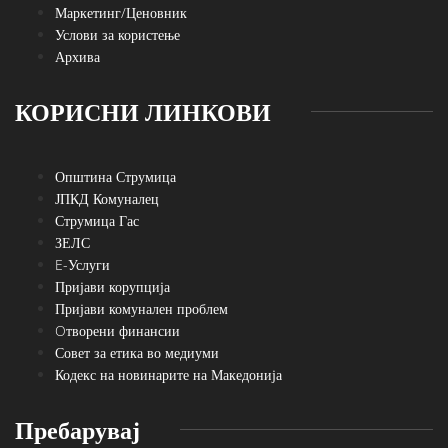
Маркетинг/Ценовник
Услови за користење
Архива
КОРИСНИ ЛИНКОВИ
Општина Струмица
ЈПКД Комуналец
Струмица Гас
ЗЕЛС
E-Услуги
Пријави корупција
Пријави комунален проблем
Oтворени финансии
Совет за етика во медиуми
Кодекс на новинарите на Македонија
Пребарувај