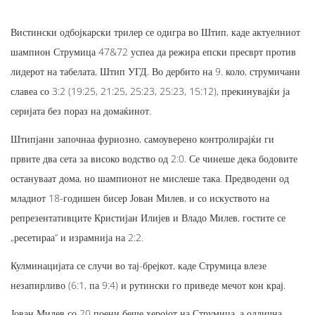
Вистински одбојкарски трилер се одигра во Штип, каде актуелниот
шампион Струмица 47&72 успеа да режира епски пресврт против
лидерот на табелата, Штип УГД. Во дербито на 9. коло, струмичани
славеа со 3:2 (19:25, 21:25, 25:23, 25:23, 15:12), прекинувајќи ја
серијата без пораз на домаќинот.
Штипјани започнаа фуриозно, самоуверено контролирајќи ги
првите два сета за високо водство од 2:0. Се чинеше дека бодовите
остануваат дома, но шампионот не мислеше така. Предводени од
младиот 18-годишен бисер Јован Милев, и со искуството на
репрезентативците Кристијан Илијев и Владо Милев, гостите се
„ресетираа“ и израмнија на 2:2.
Кулминацијата се случи во тај-брејкот, каде Струмица влезе
незапирливо (6:1, па 9:4) и рутински го приведе мечот кон крај.
Јован Милев со 20 поени беше херојот на Струмица, а одлична