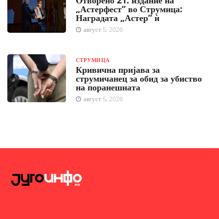
„Астерфест“ во Струмица:
Наградата „Астер“ ѝ
август 5, 2026
СТРУМИЦА
Кривична пријава за
струмичанец за обид за убиство
на поранешната
август 5, 2026