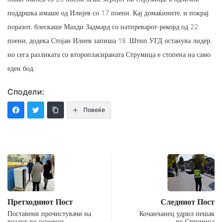
поддршка имаше од Илијев со 17 поени. Кај домаќините, и покрај
поразот, блескаше Махди Задмард со натпреварот-рекорд од 22
поени, додека Стојан Илиев запиша 18. Штип УГД останува лидер,
но сега разликата со второпласираната Струмица е стопена на само
еден бод.
Сподели:
Повеќе
Претходниот Пост
Следниот Пост
Поставени прочистувачи на
Кочанчанец удрил пешак
воздух во основни
во Струмица