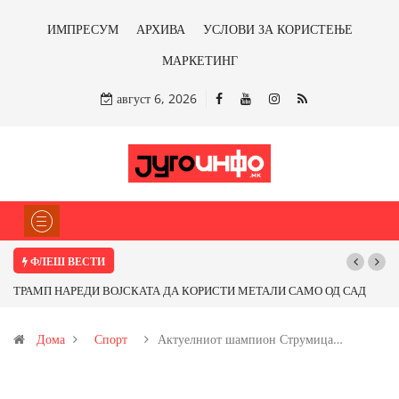
ИМПРЕСУМ
АРХИВА
УСЛОВИ ЗА КОРИСТЕЊЕ
МАРКЕТИНГ
август 6, 2026
ФЛЕШ ВЕСТИ
МЕТАЛИ САМО ОД САД
Почнува реконструкцијата на улицата „5-ти Ноемв
 ли со бакарот од
Дома
Спорт
Актуелниот шампион Струмица…