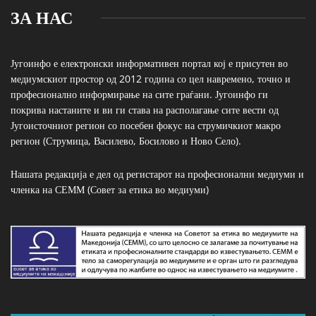
ЗА НАС
Југоинфо е електронски информативен портал кој е присутен во
медиумскиот простор од 2012 година со цел навремено, точно и
професионално информирање на сите граѓани. Југоинфо ги
покрива настаните и ви ги става на располагање сите вести од
Југоисточниот регион со посебен фокус на струмичкиот макро
регион (Струмица, Василево, Босилово и Ново Село).
Нашата редакција е дел од регистарот на професионални медиуми и
членка на СЕММ (Совет за етика во медиуми)