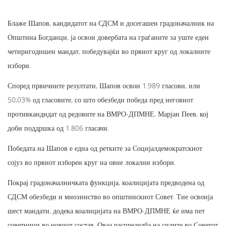
Блаже Шапов, кандидатот на СДСМ и досегашен градоначалник на
Општина Богданци, ја освои довербата на граѓаните за уште еден
четиригодишен мандат, победувајќи во првиот круг од локалните
избори.
Според првичните резултати, Шапов освои 1.989 гласови, или
50,03% од гласовите, со што обезбеди победа пред неговиот
противкандидат од редовите на ВМРО-ДПМНЕ, Марјан Пеев, кој
доби поддршка од 1.806 гласачи.
Победата на Шапов е една од ретките за Социјалдемократскиот
сојуз во првиот изборен круг на овие локални избори.
Покрај градоначалничката функција, коалицијата предводена од
СДСМ обезбеди и мнозинство во општинскиот Совет. Тие освоија
шест мандати, додека коалицијата на ВМРО-ДПМНЕ ќе има пет
советници во новиот состав. Оваа распределба на силите во Советот