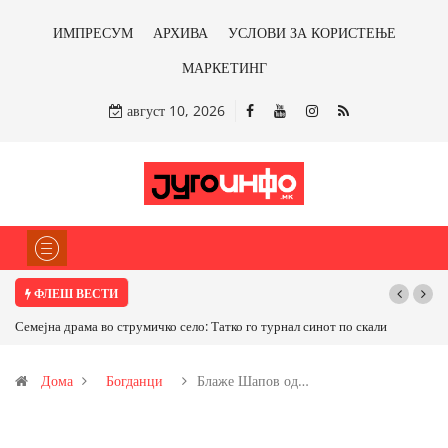
ИМПРЕСУМ
АРХИВА
УСЛОВИ ЗА КОРИСТЕЊЕ
МАРКЕТИНГ
август 10, 2026
ФЛЕШ ВЕСТИ
Семејна драма во струмичко село: Татко го турнал синот по скали
ТРАМП НАР
САД ИЛИ ОД
Дома
Богданци
Блаже Шапов од…
бакарот од И