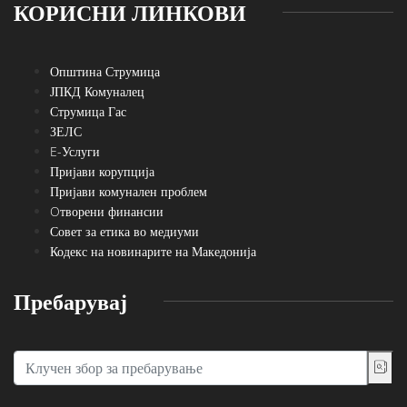
КОРИСНИ ЛИНКОВИ
Општина Струмица
ЈПКД Комуналец
Струмица Гас
ЗЕЛС
E-Услуги
Пријави корупција
Пријави комунален проблем
Oтворени финансии
Совет за етика во медиуми
Кодекс на новинарите на Македонија
Пребарувај