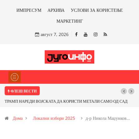
ИМПРЕСУМ
АРХИВА
УСЛОВИ ЗА КОРИСТЕЊЕ
МАРКЕТИНГ
август 7, 2026
ФЛЕШ ВЕСТИ
И МЕТАЛИ САМО ОД САД
Почнува реконструкцијата на улицата „5-ти Но
ме ли со бакарот од
Дома
Локални избори 2025
д-р Никола Маџунков…