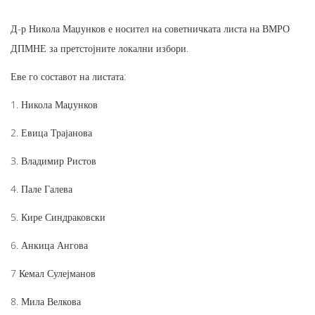
Д-р Никола Маџунков е носител на советничката листа на ВМРО
ДПМНЕ за претстојните локални избори.
Еве го составот на листата:
1. Никола Маџунков
2. Евица Трајанова
3. Владимир Ристов
4. Пале Галева
5. Кире Синдраковски
6. Анкица Ангова
7 Кемал Сулејманов
8. Мила Велкова