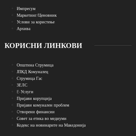
Импресум
Маркетинг/Ценовник
Услови за користење
Архива
КОРИСНИ ЛИНКОВИ
Општина Струмица
ЈПКД Комуналец
Струмица Гас
ЗЕЛС
E-Услуги
Пријави корупција
Пријави комунален проблем
Oтворени финансии
Совет за етика во медиуми
Кодекс на новинарите на Македонија