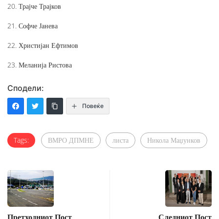
20. Трајче Трајков
21. Софче Јанева
22. Христијан Ефтимов
23. Меланија Ристова
Сподели:
Повеќе
Tags:
ВМРО ДПМНЕ
листа
Никола Маџунков
Претходниот Пост
Следниот Пост