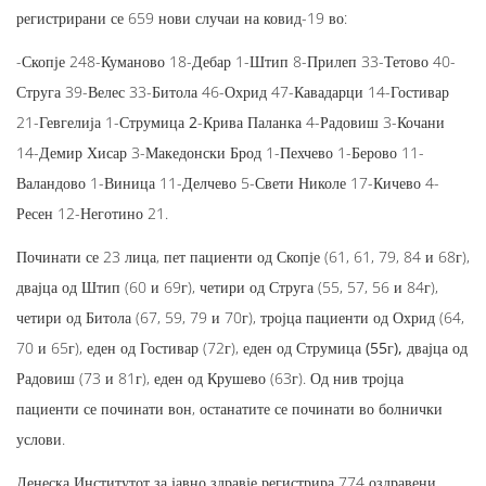
регистрирани се 659 нови случаи на ковид-19 во:
-Скопје 248-Куманово 18-Дебар 1-Штип 8-Прилеп 33-Тетово 40-
Струга 39-Велес 33-Битола 46-Охрид 47-Кавадарци 14-Гостивар
21-Гевгелија 1-
Струмица 2
-Крива Паланка 4-Радовиш 3-Кочани
14-Демир Хисар 3-Македонски Брод 1-Пехчево 1-Берово 11-
Валандово 1-Виница 11-Делчево 5-Свети Николе 17-Кичево 4-
Ресен 12-Неготино 21.
Починати се 23 лица, пет пациенти од Скопје (61, 61, 79, 84 и 68г),
двајца од Штип (60 и 69г), четири од Струга (55, 57, 56 и 84г),
четири од Битола (67, 59, 79 и 70г), тројца пациенти од Охрид (64,
70 и 65г), еден од Гостивар (72г),
еден од Струмица (55г),
двајца од
Радовиш (73 и 81г), еден од Крушево (63г). Од нив тројца
пациенти се починати вон, останатите се починати во болнички
услови.
Денеска Институтот за јавно здравје регистрира 774 оздравени