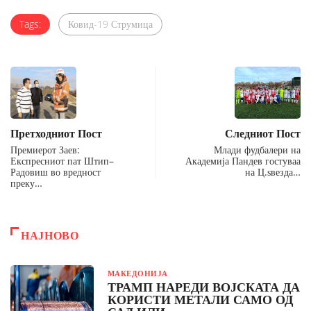
Tags:
Ковид-19 Струмица
Претходниот Пост
Следниот Пост
Премиерот Заев:
Млади фудбалери на
Експресниот пат Штип–
Академија Пандев гостуваа
Радовиш во вредност
на Ц.ѕвезда…
преку…
НАЈНОВО
МАКЕДОНИЈА
ТРАМП НАРЕДИ ВОЈСКАТА ДА
КОРИСТИ МЕТАЛИ САМО ОД