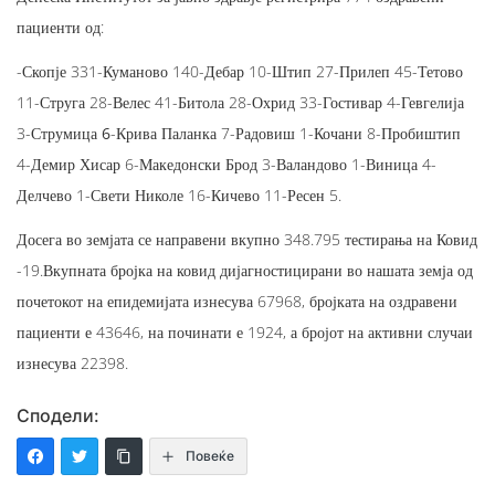
пациенти од:
-Скопје 331-Куманово 140-Дебар 10-Штип 27-Прилеп 45-Тетово
11-Струга 28-Велес 41-Битола 28-Охрид 33-Гостивар 4-Гевгелија
3-
Струмица 6
-Крива Паланка 7-Радовиш 1-Кочани 8-Пробиштип
4-Демир Хисар 6-Македонски Брод 3-Валандово 1-Виница 4-
Делчево 1-Свети Николе 16-Кичево 11-Ресен 5.
Досега во земјата се направени вкупно 348.795 тестирања на Ковид
-19.Вкупната бројка на ковид дијагностицирани во нашата земја од
почетокот на епидемијата изнесува 67968, бројката на оздравени
пациенти е 43646, на починати е 1924, а бројот на активни случаи
изнесува 22398.
Сподели:
Повеќе