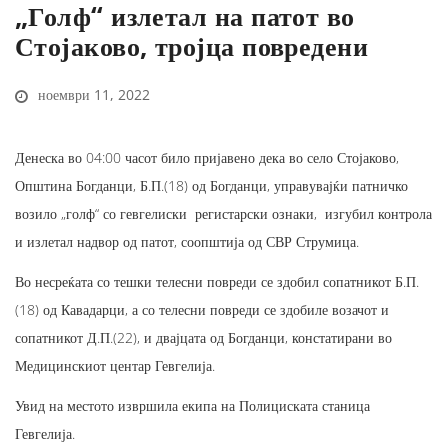
„Голф“ излетал на патот во
Стојаково, тројца повредени
ноември 11, 2022
Денеска во 04:00 часот било пријавено дека во село Стојаково,
Општина Богданци, Б.П.(18) од Богданци, управувајќи патничко
возило „голф“ со гевгелиски регистарски ознаки, изгубил контрола
и излетал надвор од патот, соопштија од СВР Струмица.
Во несреќата со тешки телесни повреди се здобил сопатникот Б.П.
(18) од Кавадарци, а со телесни повреди се здобиле возачот и
сопатникот Д.П.(22), и двајцата од Богданци, констатирани во
Медицинскиот центар Гевгелија.
Увид на местото извршила екипа на Полициската станица
Гевгелија.