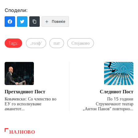
Сподели:
Повеќе
Tags:
„голф“
пат
Стојаково
Претходниот Пост
Следниот Пост
Ковачевски: Со членство во
По 15 години
ЕУ го исполнуваме
Струмичкиот театар
аманетот…
„Антон Панов“ повторно…
НАЈНОВО