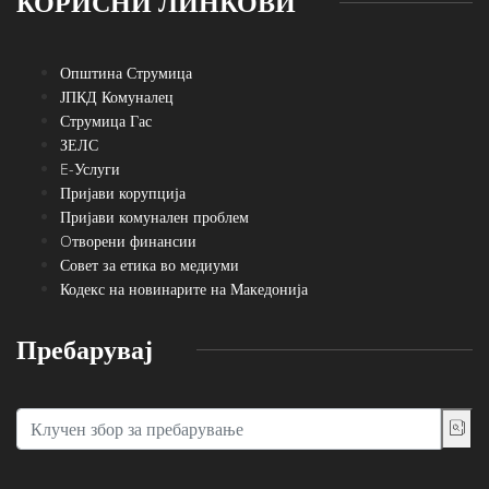
КОРИСНИ ЛИНКОВИ
Општина Струмица
ЈПКД Комуналец
Струмица Гас
ЗЕЛС
E-Услуги
Пријави корупција
Пријави комунален проблем
Oтворени финансии
Совет за етика во медиуми
Кодекс на новинарите на Македонија
Пребарувај