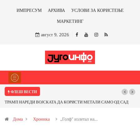
ИМПРЕСУМ
АРХИВА
УСЛОВИ ЗА КОРИСТЕЊЕ
МАРКЕТИНГ
август 9, 2026
ФЛЕШ ВЕСТИ
ТРАМП НАРЕДИ ВОЈСКАТА ДА КОРИСТИ МЕТАЛИ САМО ОД САД
ИЛИ ОД ПАРТНЕРСКИ ЗЕМЈИ Ќе профитираме ли со бакарот од
Дома
Хроника
„Голф“ излетал на…
Иловица и со антимонот?