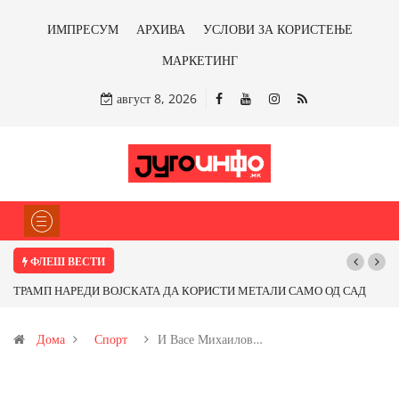
ИМПРЕСУМ
АРХИВА
УСЛОВИ ЗА КОРИСТЕЊЕ
МАРКЕТИНГ
август 8, 2026
ФЛЕШ ВЕСТИ
ТРАМП НАРЕДИ ВОЈСКАТА ДА КОРИСТИ МЕТАЛИ САМО ОД САД
ИЛИ ОД ПАРТНЕРСКИ ЗЕМЈИ Ќе профитираме ли со бакарот од
Дома
Спорт
И Васе Михаилов…
Иловица и со антимонот?