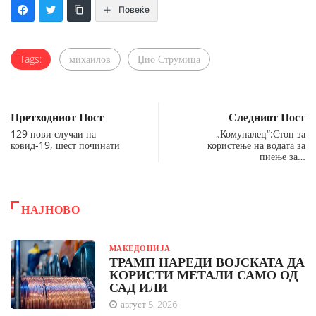
Повеќе
Tags:
михаилов
Џио Струмица
Претходниот Пост
Следниот Пост
129 нови случаи на
„Комуналец“:Стоп за
ковид-19, шест починати
користење на водата за
пиење за…
НАЈНОВО
МАКЕДОНИЈА
ТРАМП НАРЕДИ ВОЈСКАТА ДА
КОРИСТИ МЕТАЛИ САМО ОД
САД ИЛИ
август 5, 2026