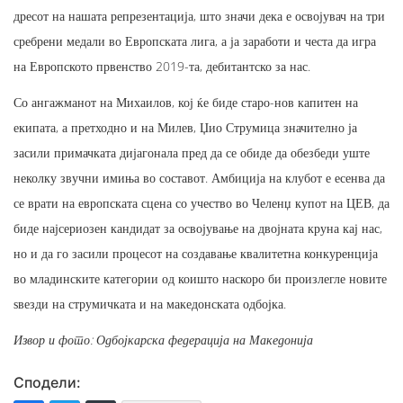
дресот на нашата репрезентација, што значи дека е освојувач на три
сребрени медали во Европската лига, а ја заработи и честа да игра
на Европското првенство 2019-та, дебитантско за нас.
Со ангажманот на Михаилов, кој ќе биде старо-нов капитен на
екипата, а претходно и на Милев, Џио Струмица значително ја
засили примачката дијагонала пред да се обиде да обезбеди уште
неколку звучни имиња во составот. Амбиција на клубот е есенва да
се врати на европската сцена со учество во Челенџ купот на ЦЕВ, да
биде најсериозен кандидат за освојување на двојната круна кај нас,
но и да го засили процесот на создавање квалитетна конкуренција
во младинските категории од коишто наскоро би произлегле новите
ѕвезди на струмичката и на македонската одбојка.
Извор и фото: Одбојкарска федерација на Македонија
Сподели: