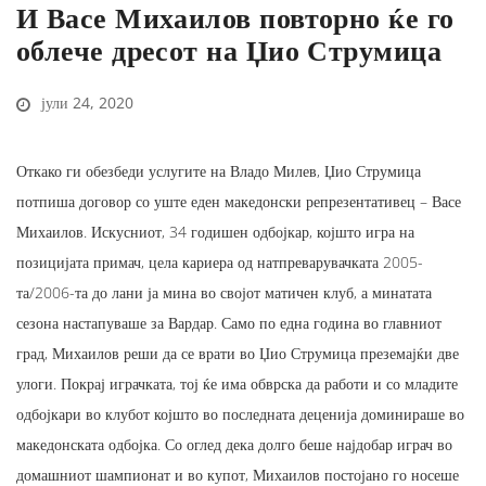
И Васе Михаилов повторно ќе го
облече дресот на Џио Струмица
јули 24, 2020
Откако ги обезбеди услугите на Владо Милев, Џио Струмица
потпиша договор со уште еден македонски репрезентативец – Васе
Михаилов. Искусниот, 34 годишен одбојкар, којшто игра на
позицијата примач, цела кариера од натпреварувачката 2005-
та/2006-та до лани ја мина во својот матичен клуб, а минатата
сезона настапуваше за Вардар. Само по една година во главниот
град, Михаилов реши да се врати во Џио Струмица преземајќи две
улоги. Покрај играчката, тој ќе има обврска да работи и со младите
одбојкари во клубот којшто во последната деценија доминираше во
македонската одбојка. Со оглед дека долго беше најдобар играч во
домашниот шампионат и во купот, Михаилов постојано го носеше