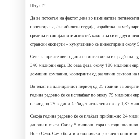
Штука“!!!
Да ве потсетам на фактот дека во изминативе петнаесет
проектирање, физибилити студија, изработка на меѓунаро
средина и социјалните аспекти“, како и за сите други 
странски експерти – кумулативно се инвестирани околу 
Сега, за првите две години на интензивна изградба на р
340 милиони евра. Во оваа фаза, околу 180 милиони евр
домашни компании, кооперанти од различни сектори на 
Во текот на планираниот период од 25 години за операти
година редовно ќе се исплаќаат по околу 75 милиони ев
период од 25 години ќе бидат исплатени околу 1,87 мили
Секоја година редовно ќе се плаќаат приближно 24 мили
даноци и такси. Околу 5 милиони евра на годишно ниво 
Ново Село. Само богати и економски развиени општини, 