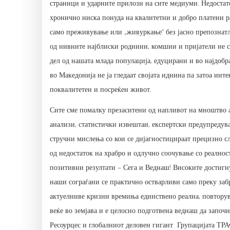
страници и ударните прилози на сите медиуми. Недоста
хронично ниска понуда на квалитетни и добро платени р
само преживување или „живуркање“ без јасно препознатли
од нивните најблиски роднини, комшии и пријатели не се
дел од нашата млада популација, едуцирани и во најдобр
во Македонија не ја гледаат својата иднина па затоа инт
поквалитетен и посреќен живот.
Сите сме помалку презаситени од напливот на мноштво 
анализи, статистички извештаи, експертски предупредув
стручни мислења со кои се дијагностицираат прецизно с
од недостаток на храбро и одлучно соочување со реално
позитивни резултати – Сега и Веднаш! Високите достигн
наши сограѓани се практично остварливи само преку заб
актуелниве кризни времиња единствено реална, повтор
веќе во земјава и е целосно подготвена веднаш да започн
Ресоурцес и глобалниот деловен гигант Групацијата ТРА