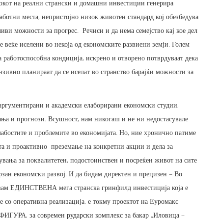
токот на реални странски и домашни инвестиции генерира
аботни места, непристојно низок животен стандард кој обезбедува
ви можности за прогрес. Речиси и да нема семејство кај кое дел
 веќе иселени во некоја од економските развиени земји. Голем
а работоспособна кондиција, искрено и отворено потврдуваат дека
ензивно планираат да се иселат во странство барајќи можности за
аргументирани и академски елаборирани економски студии,
ања и прогнози. Всушност, нам никогаш и не ни недостасувале
лабостите и проблемите во економијата. Но, ние хронично патиме
ста и проактивно преземање на конкретни акции и дела за
увања за поквалитетен, подостоинствен и посреќен живот на сите
рзан економски развој. И да бидам директен и прецизен – Во
увам ЕДИНСТВЕНА мега странска гринфилд инвестиција која е
е со оперативна реализација, е токму проектот на Еуромакс
ФИГУРА, за современ рударски комплекс за бакар „Иловица –