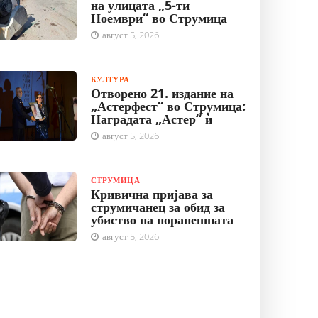
на улицата „5-ти
Ноември“ во Струмица
август 5, 2026
КУЛТУРА
Отворено 21. издание на
„Астерфест“ во Струмица:
Наградата „Астер“ ѝ
август 5, 2026
СТРУМИЦА
Кривична пријава за
струмичанец за обид за
убиство на поранешната
август 5, 2026