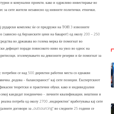
турни и комунални проекти, како и одржливо инвестирање во
ес за сите жители независно од нивните политички, етнички,
ј рударски комплекс ќе се придружи на ТОП 3 извозните
 (зависно од берзанските цени на бакарот!) од околу 200 – 250
редства во државава во голема мерка ќе помогнат во
ски дефицит поради повисокото ниво на увоз во однос на
притисоци, зголемувањето на девизните резерви и ќе помогнат за
 потребни се над 500 директни работни места со еднакви
вична „родова – балансираност“ кај сите позиции. Експертскиот
фикасни теоретски и практични обуки, како и индивидуални
 секој кандидат поединечно – личните квалификации, вештини и
и реална потреба од околу 2700 „индиректни“ вработувања кај сите
алните договори за „outsourcing“ во следните 25 години се