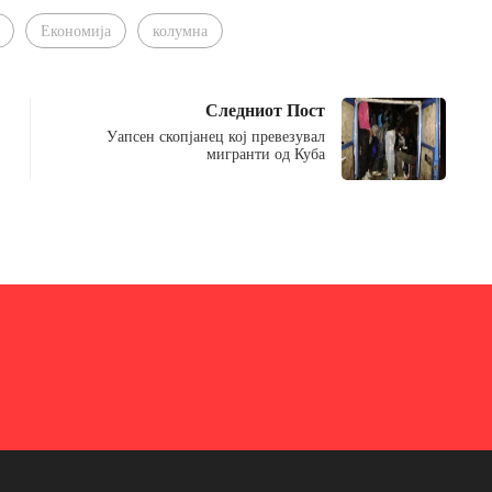
Економија
колумна
Следниот Пост
Уапсен скопјанец кој превезувал
мигранти од Куба