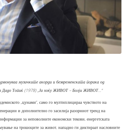
 одѕвонуваа музичките акорди и безвременската порака од
а Дадо Топиќ (1978) „Ја хоќу ЖИВОТ – Болји ЖИВОТ…“
демиското „цунами“, само го мултиплицираа чувството на
генерации и дополнително го засилија разорниот тренд на
информации за неповолните економски текови, енергетската
мување на трошоците за живот, нападно ги диктираат насловните