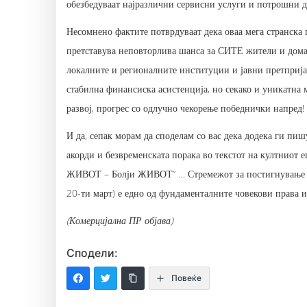
обезбедуваат најразлични сервисни услуги и потрошни д
Несомнено фактите потврдуваат дека оваа мега странска 
претставува неповторлива шанса за СИТЕ жители и дома
локалните и регионалните институции и јавни претпријат
стабилна финансиска асистенција, но секако и уникатна
развој, прогрес со одлучно чекорење победнички напред!
И да, сепак морам да споделам со вас дека додека ги пи
акорди и безвременската порака во текстот на култниот е
ЖИВОТ – Болји ЖИВОТ“ … Стремежот за постигнување 
20-ти март) е едно од фундаменталните човекови права
(Комерцијална ПР објава)
Сподели:
Повеќе