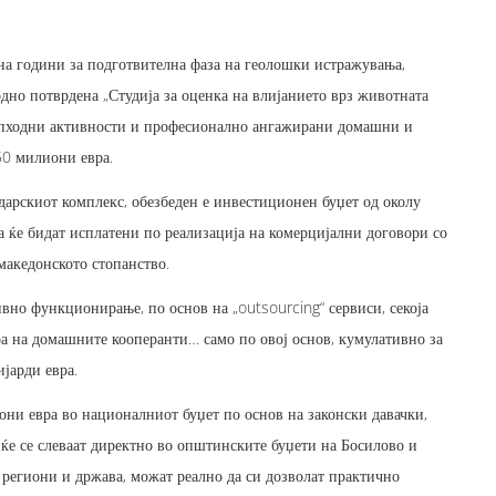
ина години за подготвителна фаза на геолошки истражувања,
дно потврдена „Студија за оценка на влијанието врз животната
неопходни активности и професионално ангажирани домашни и
50 милиони евра.
ударскиот комплекс, обезбеден е инвестиционен буџет од околу
а ќе бидат исплатени по реализација на комерцијални договори со
македонското стопанство.
вно функционирање, по основ на „outsourcing“ сервиси, секоја
ра на домашните кооперанти… само по овој основ, кумулативно за
јарди евра.
они евра во националниот буџет по основ на законски давачки,
ќе се слеваат директно во општинските буџети на Босилово и
региони и држава, можат реално да си дозволат практично