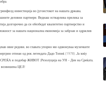
обра.
гринфилд инвестиција во југоистокот на нашата држава,
шните деловни партнери. Веднаш остварлива прилика за
ија долгорочно да си обезбедат квалитетно партнерство и
 можност за нашата национална економија за забрзан и одржлив
шував овие редови, во главата упорно ми одѕвонуваа музичките
вергрин отпеан од рок легендата Дадо Топиќ (1978) „Ја хоќу
СРЕЌА и подобар ЖИВОТ (Резолуција на УН – Ден на Среќата,
 и возвишена ЦЕЛ!