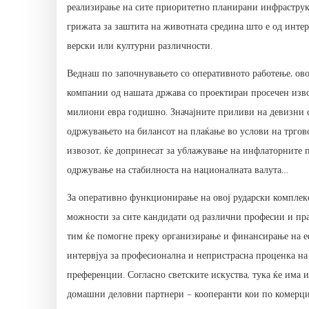
реализирање на сите приоритетно планирани инфраструк
грижата за заштита на животната средина што е од интер
верски или културни различности.
Веднаш по започнувањето со оперативното работење, ово
компании од нашата држава со проектиран просечен извоз
милиони евра годишно. Значајните приливи на девизни с
одржувањето на билансот на плаќање во услови на тргов
извозот, ќе допринесат за ублажување на инфлаторните 
одржување на стабилноста на националната валута…
За оперативно функционирање на овој рударски комплекс
можности за сите кандидати од различни професии и пра
тим ќе помогне преку организирање и финансирање на е
интервјуа за професионална и непристрасна проценка на
преференции. Согласно светските искуства, тука ќе има 
домашни деловни партнери – кооперанти кои по комерциј