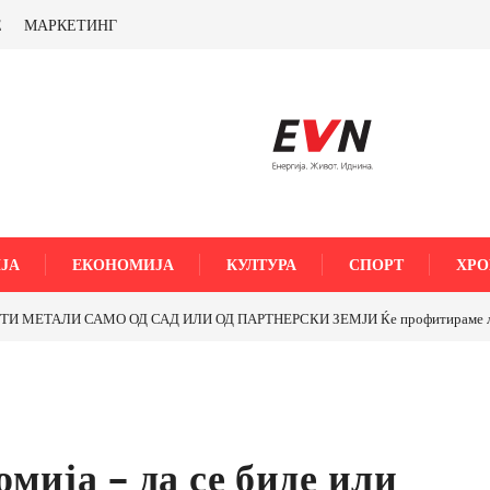
Е
МАРКЕТИНГ
ЈА
ЕКОНОМИЈА
КУЛТУРА
СПОРТ
ХРО
5-ти Ноември“ во Струмица
мија – да се биде или