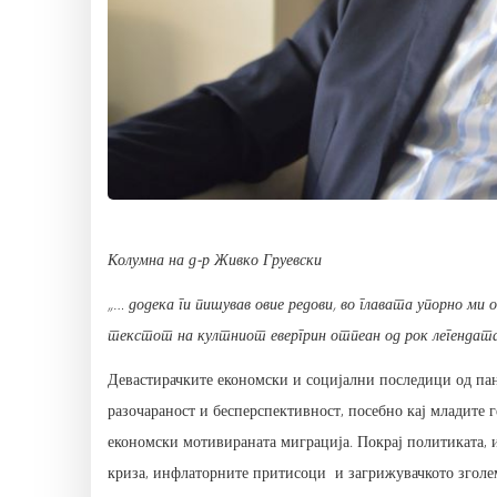
Колумна на д-р Живко Груевски
„… додека ги пишував овие редови, во главата упорно ми
текстот на култниот евергрин отпеан од рок легендат
Девастирачките економски и социјални последици од пан
разочараност и бесперспективност, посебно кај младите 
економски мотивираната миграција. Покрај политиката, 
криза, инфлаторните притисоци и загрижувачкото зголе