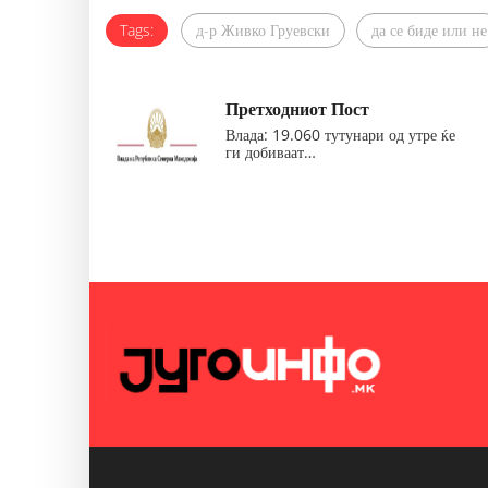
Tags:
д-р Живко Груевски
да се биде или не
Претходниот Пост
Влада: 19.060 тутунари од утре ќе
ги добиваат…