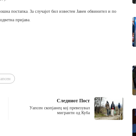
шна постапка. За случајот бил известен Јавен обвинител и по
одветна пријава.
уапсен
Следниот Пост
Уапсен скопјанец кој превезувал
мигранти од Куба