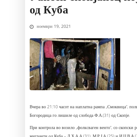
од Куба
ноември 19, 2021
Вчера во 21:10 часот на наплатна рампа „Смоквица“, п
Богородица го лишиле од слобода Ф.А.(31) од Скопје.
При контрола во возило „фолксваген венто“, со скопски р
мигранти од Куба – Д.Х.А.А.(31), М.Р.Ј.А.(25) и И.Ц.В.А.(