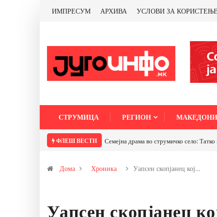
ИМПРЕСУМ
АРХИВА
УСЛОВИ ЗА КОРИСТЕЊ
СТРУМИЦА
РЕГИОН
МАКЕДОНИ
ФЛЕШ ВЕСТИ
Семејна драма во струмичко село: Татко 
Дома
Хроника
Уапсен скопјанец кој…
Уапсен скопјанец ко