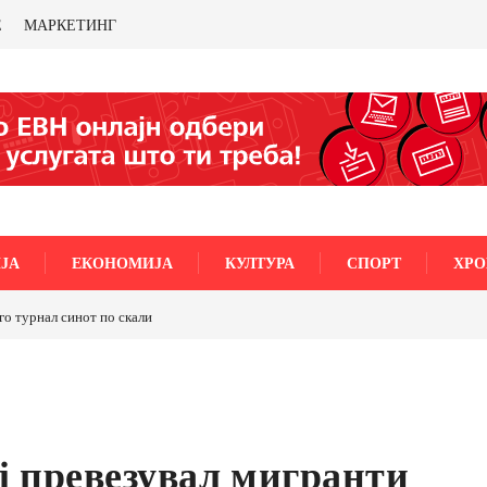
Е
МАРКЕТИНГ
ЈА
ЕКОНОМИЈА
КУЛТУРА
СПОРТ
ХРО
го турнал синот по скали
ј превезувал мигранти