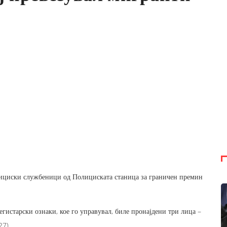
олициски службеници од Полициската станица за граничен премин
егистарски ознаки, кое го управувал, биле пронајдени три лица –
27).