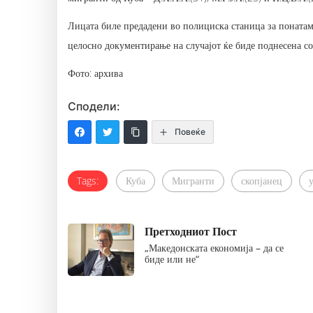
Лицата биле предадени во полициска станица за понатамо
целосно документирање на случајот ќе биде поднесена со
Фото: архива
Сподели:
Повеќе
Tags:
Куба
Мигранти
скопјанец
Претходниот Пост
„Македонската економија – да се
биде или не“