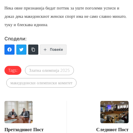
Нека овие признанија бидат поттик за уште поголеми успеси и
доказ дека македонскиот женски спорт има не само славно минато,
туку и блескава иднина.
Сподели:
Повеќе
Tags:
Златна олимпија 2025
македодонски олимписки комитет
Претходниот Пост
Следниот Пост