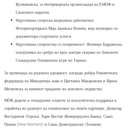
Кузмановска, за беспрекорната организација на ЕМОФ и
Скопскиот маратон.
Најуспешна спортска медиумска работничка:
Фоторепортерката Маја Јаневска-Илиева, која неуморно ги
документира спортските успеси.
Најуспешна спортистка со попреченост:
Фатмире Бајрамоска,
освојувачка на сребро во крос-кантри скијање на Зимските
Специјални Олимписки игри во Торино.
За промоција на родовата еднаквост, награди добија Ракометната
федерација на Македонија, како и Цветанка Макаровски и Ирена
Митровска за нивниот придонес во женското лидерство.
МОК додели и специјални плакети за исклучителна поддршка и
соработка во развојот на олимпизмот на своите партнери: Димитар
Костадинов (Горска), Хари Костов (Комерцијална Банка), Сашо
Пешев (New Moment) и Сашо Димитријоски (Телеком).