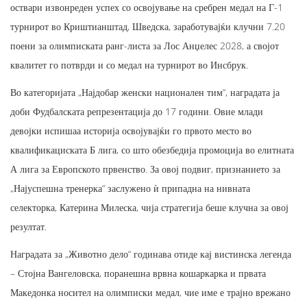
оствари извонреден успех со освојување на сребрен медал на Г-1
турнирот во Криштианштад, Шведска, заработувајќи клучни 7.20
поени за олимписката ранг-листа за Лос Анџелес 2028, а својот
квалитет го потврди и со медал на турнирот во Инсбрук.
Во категоријата „Најдобар женски национален тим“, наградата ја
доби Фудбалската репрезентација до 17 години. Овие млади
девојки испишаа историја освојувајќи го првото место во
квалификациската Б лига, со што обезбедија промоција во елитната
А лига за Европското првенство. За овој подвиг, признанието за
„Најуспешна тренерка“ заслужено ѝ припадна на нивната
селекторка, Катерина Милеска, чија стратегија беше клучна за овој
резултат.
Наградата за „Животно дело“ годинава отиде кај вистинска легенда
– Стојна Вангеловска, поранешна врвна кошаркарка и првата
Македонка носител на олимписки медал, чие име е трајно врежано