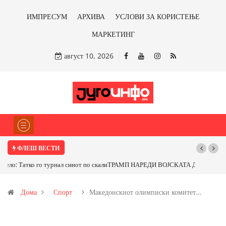
ИМПРЕСУМ
АРХИВА
УСЛОВИ ЗА КОРИСТЕЊЕ
МАРКЕТИНГ
август 10, 2026
ФЛЕШ ВЕСТИ
ТРАМП НАРЕДИ ВОЈСКАТА ДА КОРИСТИ МЕТАЛИ САМО ОД САД
ИЛИ ОД ПАРТНЕРСКИ ЗЕМЈИ Ќе профитираме ли со бакарот од
Дома
Спорт
Македонскиот олимписки комитет…
Иловица и со антимонот?