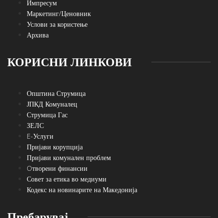
Импресум
Маркетинг/Ценовник
Услови за користење
Архива
КОРИСНИ ЛИНКОВИ
Општина Струмица
ЈПКД Комуналец
Струмица Гас
ЗЕЛС
E-Услуги
Пријави корупција
Пријави комунален проблем
Oтворени финансии
Совет за етика во медиуми
Кодекс на новинарите на Македонија
Пребарувај