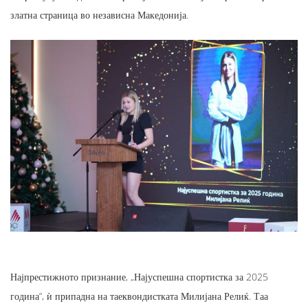
златна страница во независна Македонија.
Најпрестижното признание, „Најуспешна спортистка за 2025
година“, ѝ припадна на таеквондистката Милијана Релиќ. Таа