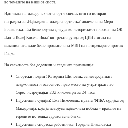
во темелите на нашиот спорт.
Иднината на македонскиот спорт е светла, што го потврди
наградата за „Најнадежна млада спортистка“ доделена на Мери
Бошковска. Таа беше клучна фигура во историскиот пласман на ОК
„Јанта Волеј Кисела Вода“ во третата рунда од ЦЕВ Лигата на
шампионите, каде беше прогласена за МВП на натпреварите против
Гацко.
На свеченоста беа доделени и следните признанија:
Спортски подвиг:
Катерина Шиповиќ, за неверојатната
издржливост и освоеното прво место на ултра-трката во
Серес, истрчувајќи 202 километри за 24 часа.
Најуспешна судијка:
Ема Никочевиќ, првата ФИБА судијка од
Македонија, која ја извојува најважната победа – враќање на
терените по тешка здравствена битка.
Најуспешна спортска работничка:
Гордана Николовска