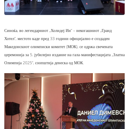
Синоќа, во легендарниот „Холидеј Ин“ – некогашниот „Гранд
Хотел“, местото каде пред 33 години официјално е создаден
Македонскиот олимписки комитет (МОК), се одржа свечената
церемонија за 5. јубилејно издание на гала-манифестацијата „Златна
Олимпија 2025“, соопштија денеска од МОК.