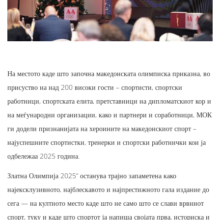
На местото каде што започна македонската олимписка приказна, во
присуство на над 200 високи гости – спортисти, спортски
работници, спортската елита, претставници на дипломатскиот кор и
на меѓународни организации, како и партнери и соработници, МОК
ги додели признанијата на хероините на македонскиот спорт –
најуспешните спортистки, тренерки и спортски работнички кои ја
одбележаа 2025 година.
Златна Олимпија 2025“ останува трајно запаметена како
најексклузивното, најблескавото и најпрестижното гала издание до
сега — на култното место каде што не само што се слави врвниот
спорт, туку и каде што спортот ја напиша својата прва, историска и