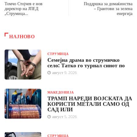
Томчо Стојчев е нов
Поддршка за домаќинства
директор на ЈПЕД
– Грантови за зелена
„Струмица…
енергија
НАЈНОВО
СТРУМИЦА
Семејна драма во струмичко
село: Татко го турнал синот по
август 9, 2026
МАКЕДОНИЈА
ТРАМП НАРЕДИ ВОЈСКАТА ДА
КОРИСТИ МЕТАЛИ САМО ОД
САД ИЛИ
август 5, 2026
СТРУМИЦА