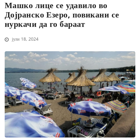
Машко лице се удавило во
Дојранско Езеро, повикани се
нуркачи да го бараат
јули 18, 2024