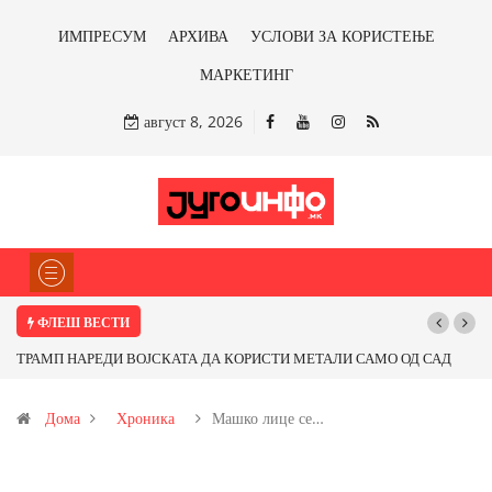
ИМПРЕСУМ
АРХИВА
УСЛОВИ ЗА КОРИСТЕЊЕ
МАРКЕТИНГ
август 8, 2026
ФЛЕШ ВЕСТИ
ТРАМП НАРЕДИ ВОЈСКАТА ДА КОРИСТИ МЕТАЛИ САМО ОД САД
Поч
ИЛИ ОД ПАРТНЕРСКИ ЗЕМЈИ Ќе профитираме ли со бакарот од
Дома
Хроника
Машко лице се…
Иловица и со антимонот?