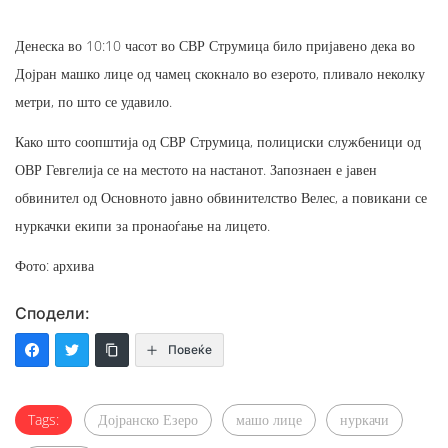
Денеска во 10:10 часот во СВР Струмица било пријавено дека во
Дојран машко лице од чамец скокнало во езерото, пливало неколку
метри, по што се удавило.
Како што соопштија од СВР Струмица, полициски службеници од
ОВР Гевгелија се на местото на настанот. Запознаен е јавен
обвинител од Основното јавно обвинителство Велес, а повикани се
нуркачки екипи за пронаоѓање на лицето.
Фото: архива
Сподели:
Повеќе
Tags:
Дојранско Езеро
машо лице
нуркачи