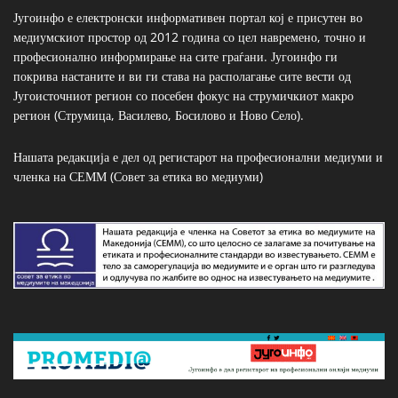
Југоинфо е електронски информативен портал кој е присутен во
медиумскиот простор од 2012 година со цел навремено, точно и
професионално информирање на сите граѓани. Југоинфо ги
покрива настаните и ви ги става на располагање сите вести од
Југоисточниот регион со посебен фокус на струмичкиот макро
регион (Струмица, Василево, Босилово и Ново Село).
Нашата редакција е дел од регистарот на професионални медиуми и
членка на СЕММ (Совет за етика во медиуми)