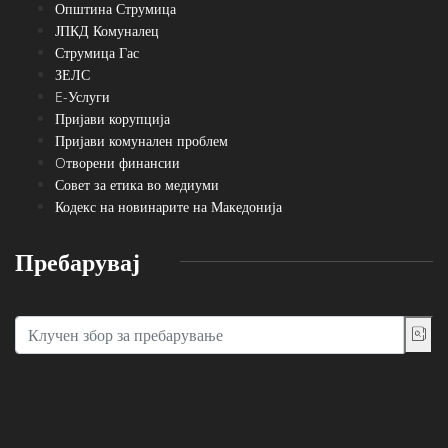
Општина Струмица
ЈПКД Комуналец
Струмица Гас
ЗЕЛС
E-Услуги
Пријави корупција
Пријави комунален проблем
Oтворени финансии
Совет за етика во медиуми
Кодекс на новинарите на Македонија
Пребарувај