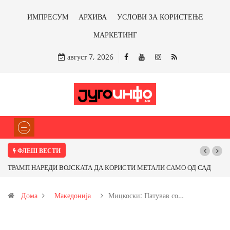
ИМПРЕСУМ
АРХИВА
УСЛОВИ ЗА КОРИСТЕЊЕ
МАРКЕТИНГ
август 7, 2026
ФЛЕШ ВЕСТИ
ТРАМП НАРЕДИ ВОЈСКАТА ДА КОРИСТИ МЕТАЛИ САМО ОД САД
Почну
ИЛИ ОД ПАРТНЕРСКИ ЗЕМЈИ Ќе профитираме ли со бакарот од
Дома
Македонија
Мицкоски: Патував со…
Иловица и со антимонот?