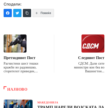
Сподели:
Повеќе
Претходниот Пост
Следниот Пост
Расчистени шест тешки
СДСМ: Дали сите
кражби во радовишко,
министри кои беа во
сторителот приведен,…
Вашингтон…
НАЈНОВО
МАКЕДОНИЈА
ТРАМП НАРЕДИ ВОЈСКАТА ДА