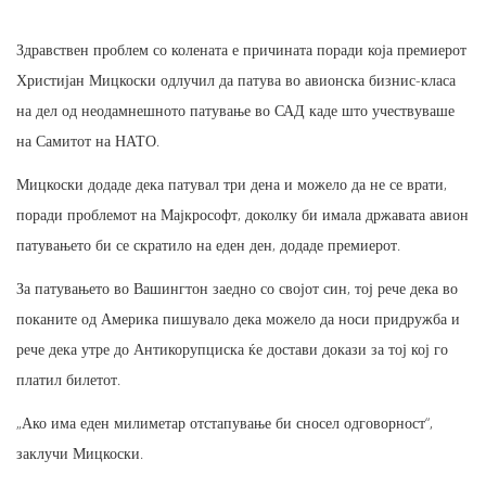
Здравствен проблем со колената е причината поради која премиерот
Христијан Мицкоски одлучил да патува во авионска бизнис-класа
на дел од неодамнешното патување во САД каде што учествуваше
на Самитот на НАТО.
Мицкоски додаде дека патувал три дена и можело да не се врати,
поради проблемот на Мајкрософт, доколку би имала државата авион
патувањето би се скратило на еден ден, додаде премиерот.
За патувањето во Вашингтон заедно со својот син, тој рече дека во
поканите од Америка пишувало дека можело да носи придружба и
рече дека утре до Антикорупциска ќе достави докази за тој кој го
платил билетот.
„Ако има еден милиметар отстапување би сносел одговорност“,
заклучи Мицкоски.