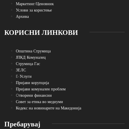
Маркетинг/Ценовник
Услови за користење
Архива
КОРИСНИ ЛИНКОВИ
Општина Струмица
ЈПКД Комуналец
Струмица Гас
ЗЕЛС
E-Услуги
Пријави корупција
Пријави комунален проблем
Oтворени финансии
Совет за етика во медиуми
Кодекс на новинарите на Македонија
Пребарувај