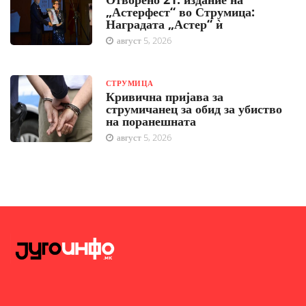
„Астерфест“ во Струмица:
Наградата „Астер“ ѝ
август 5, 2026
СТРУМИЦА
Кривична пријава за
струмичанец за обид за убиство
на поранешната
август 5, 2026