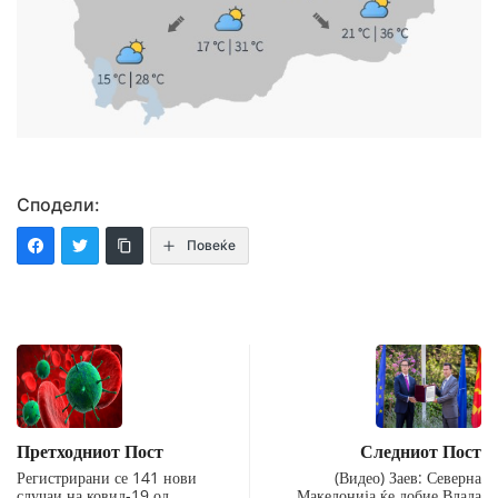
Сподели:
Повеќе
Претходниот Пост
Следниот Пост
Регистрирани се 141 нови
(Видео) Заев: Северна
случаи на ковид-19 од…
Македонија ќе добие Влада