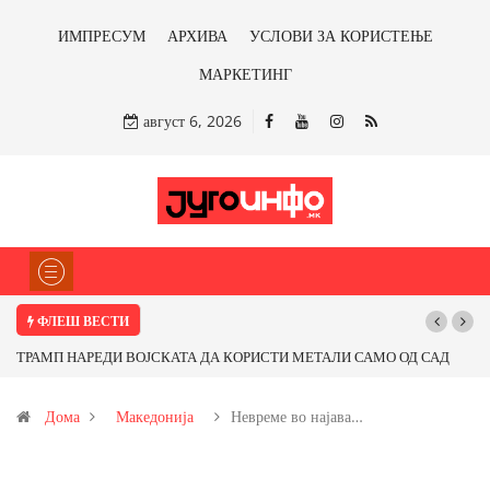
ИМПРЕСУМ
АРХИВА
УСЛОВИ ЗА КОРИСТЕЊЕ
МАРКЕТИНГ
август 6, 2026
ФЛЕШ ВЕСТИ
СТИ МЕТАЛИ САМО ОД САД
Почнува реконструкцијата на улицата „5-ти
ираме ли со бакарот од
Дома
Македонија
Невреме во најава…