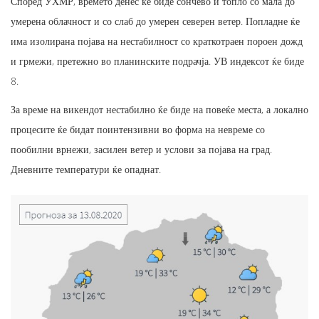
Според УХМР, времето денес ќе биде сончево и топло со мала до
умерена облачност и со слаб до умерен северен ветер. Попладне ќе
има изолирана појава на нестабилност со краткотраен пороен дожд
и грмежи, претежно во планинските подрачја. УВ индексот ќе биде
8.
За време на викендот нестабилно ќе биде на повеќе места, а локално
процесите ќе бидат поинтензивни во форма на невреме со
пообилни врнежи, засилен ветер и услови за појава на град.
Дневните температури ќе опаднат.