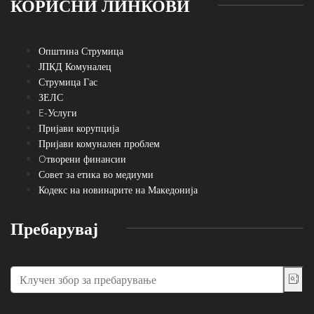
КОРИСНИ ЛИНКОВИ
Општина Струмица
ЈПКД Комуналец
Струмица Гас
ЗЕЛС
E-Услуги
Пријави корупција
Пријави комунален проблем
Oтворени финансии
Совет за етика во медиуми
Кодекс на новинарите на Македонија
Пребарувај