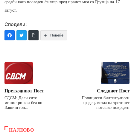
средби како последен филтер пред првиот меч со Грузија на 17
август.
Сподели:
Повеќе
Претходниот Пост
Следниот Пост
СДСМ: Дали сите
Полициски билтен:уапсен
министри кои беа во
крадец, возач на тротинет
Вашингтон…
потешко повреден
НАЈНОВО