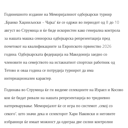
Годинешното издание на Меморијалниот одбојкарски турнир
„Бранко Хаџииљоски – Чајка“ ќе се одржи во периодот од 8 до 10
август во Струмица и ќе биде искористен како генерална контрола
за нашата машка сениорска одбојкарска репрезентација пред
почетокот на квалификациите за Европското првенство 2026
година. Одбојкарската федерација на Македонија заедно со
членовите на семејството на истакнатиот спортски работник од
Тетово и оваа година се потрудија турнирот да има
интернационален карактер.
Годинава во Струмица ќе ги видиме селекциите на Израел и Косово
кои ќе бидат ривали на нашата репрезентација во тридневно
натпреварување. Меморијалот ќе се игра по системот „секој со
секого“, што значи дека и селекторот Хари Наковски и неговите
избраници ќе имаат можност да одиграа две силни контролни