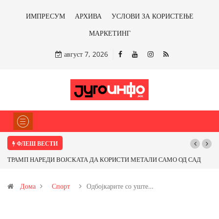
ИМПРЕСУМ
АРХИВА
УСЛОВИ ЗА КОРИСТЕЊЕ
МАРКЕТИНГ
август 7, 2026
ФЛЕШ ВЕСТИ
ТРАМП НАРЕДИ ВОЈСКАТА ДА КОРИСТИ МЕТАЛИ САМО ОД САД
По
ИЛИ ОД ПАРТНЕРСКИ ЗЕМЈИ Ќе профитираме ли со бакарот од
Дома
Спорт
Одбојкарите со уште…
Иловица и со антимонот?